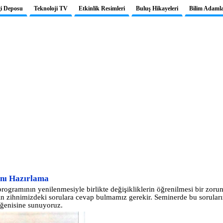
gi Deposu
Teknoloji TV
Etkinlik Resimleri
Buluş Hikayeleri
Bilim Adamla
anı Hazırlama
programının yenilenmesiyle birlikte değişikliklerin öğrenilmesi bir zor
in zihnimizdeki sorulara cevap bulmamız gerekir. Seminerde bu soruların 
beğenisine sunuyoruz.