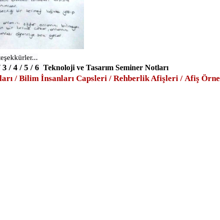
şekkürler...
/
3
/
4
/
5
/
6
Teknoloji ve Tasarım Seminer Notları
ları
/
Bilim İnsanları Capsleri
/
Rehberlik Afişleri
/
Afiş Örne