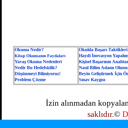
Okuma Nedir?
Okulda Başarı Taktikleri
H
aydi İnovasyon Yapalım
Kitap Okumanın Faydaları
Yavaş Okuma Nedenleri
Kişisel Başarının Anahtar
Nedir Bu Hedefsizlik?
Nasıl Bilim Adamı Olunu
Düşünmeyi Bilmiyoruz!
B
eyin Geliştirmek İçin Ön
Problem Çözme
S
ınav Kaygısı
İzin alınmadan kopyala
saklıdır.
©
D