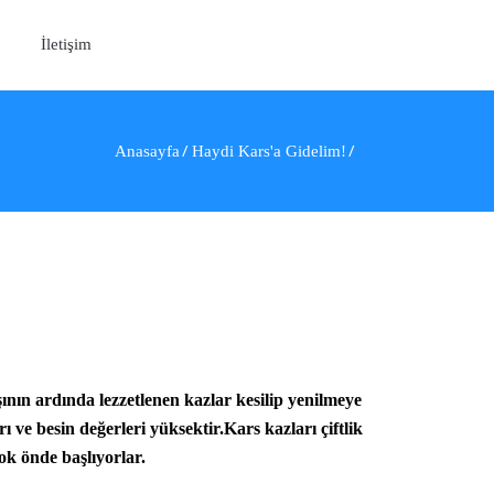
İletişim
Anasayfa
Haydi Kars'a Gidelim!
şının ardında lezzetlenen kazlar kesilip yenilmeye
ı ve besin değerleri yüksektir.Kars kazları çiftlik
ok önde başlıyorlar.