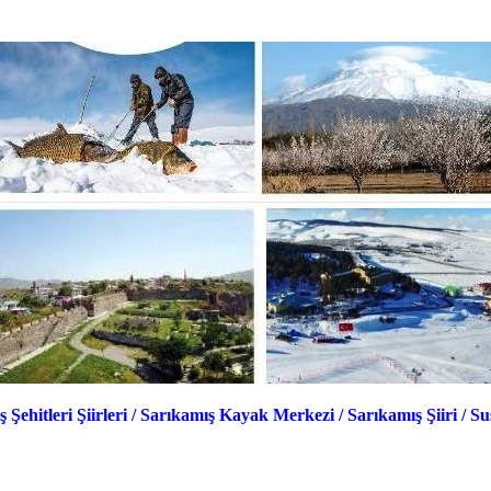
 Şehitleri Şiirleri
/
Sarıkamış Kayak Merkezi
/
Sarıkamış Şiiri
/
Su