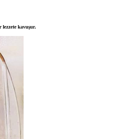
r lezzete kavuşur.