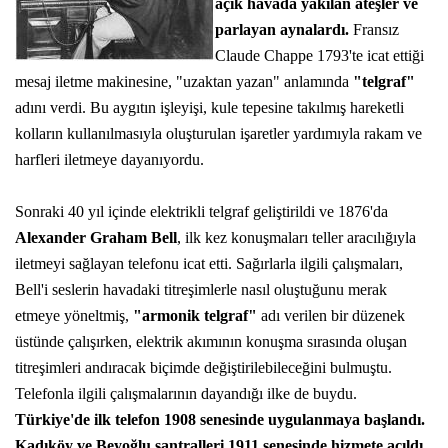
açık havada yakılan ateşler ve
parlayan aynalardı.
Fransız
Claude Chappe 1793'te icat ettiği
mesaj iletme makinesine, "uzaktan yazan" anlamında
"telgraf"
adını verdi. Bu aygıtın işleyişi, kule tepesine takılmış hareketli
kolların kullanılmasıyla oluşturulan işaretler yardımıyla rakam ve
harfleri iletmeye dayanıyordu.
Sonraki 40 yıl içinde elektrikli telgraf geliştirildi ve 1876'da
Alexander Graham Bell
, ilk kez konuşmaları teller aracılığıyla
iletmeyi sağlayan telefonu icat etti. Sağırlarla ilgili çalışmaları,
Bell'i seslerin havadaki titreşimlerle nasıl oluştuğunu merak
etmeye yöneltmiş,
"armonik telgraf"
adı verilen bir düzenek
üstünde çalışırken, elektrik akımının konuşma sırasında oluşan
titreşimleri andıracak biçimde değiştirilebileceğini bulmuştu.
Telefonla ilgili çalışmalarının dayandığı ilke de buydu.
Türkiye'de ilk telefon 1908 senesinde uygulanmaya başlandı.
Kadıköy ve Beyoğlu santralleri 1911 senesinde hizmete açıldı.