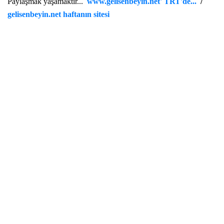
Paylaşmak yaşamaktır...
www.gelisenbeyin.net' TRT'de...
/
gelisenbeyin.net haftanın sitesi