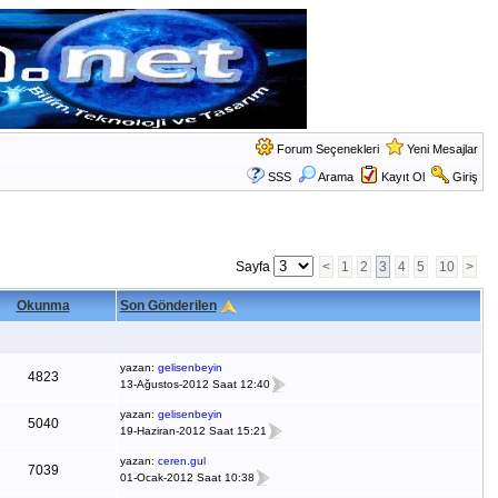
Forum Seçenekleri
Yeni Mesajlar
SSS
Arama
Kayıt Ol
Giriş
Sayfa
<
1
2
3
4
5
10
>
Okunma
Son Gönderilen
yazan:
gelisenbeyin
4823
13-Ağustos-2012 Saat 12:40
yazan:
gelisenbeyin
5040
19-Haziran-2012 Saat 15:21
yazan:
ceren.gul
7039
01-Ocak-2012 Saat 10:38