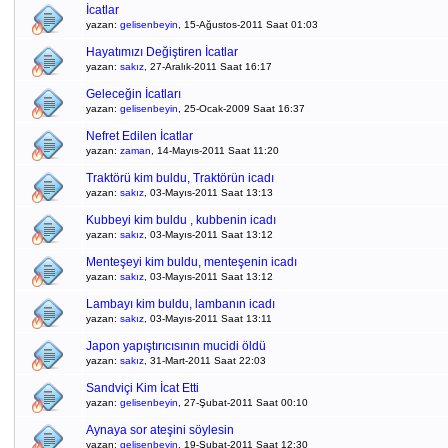
İcatlar
yazan:
gelisenbeyin
, 15-Ağustos-2011 Saat 01:03
Hayatımızı Değiştiren İcatlar
yazan:
sakız
, 27-Aralık-2011 Saat 16:17
Geleceğin İcatları
yazan:
gelisenbeyin
, 25-Ocak-2009 Saat 16:37
Nefret Edilen İcatlar
yazan:
zaman
, 14-Mayıs-2011 Saat 11:20
Traktörü kim buldu, Traktörün icadı
yazan:
sakız
, 03-Mayıs-2011 Saat 13:13
Kubbeyi kim buldu , kubbenin icadı
yazan:
sakız
, 03-Mayıs-2011 Saat 13:12
Menteşeyi kim buldu, menteşenin icadı
yazan:
sakız
, 03-Mayıs-2011 Saat 13:12
Lambayı kim buldu, lambanın icadı
yazan:
sakız
, 03-Mayıs-2011 Saat 13:11
Japon yapıştırıcısının mucidi öldü
yazan:
sakız
, 31-Mart-2011 Saat 22:03
Sandviçi Kim İcat Etti
yazan:
gelisenbeyin
, 27-Şubat-2011 Saat 00:10
Aynaya sor ateşini söylesin
yazan:
gelisenbeyin
, 19-Şubat-2011 Saat 12:30