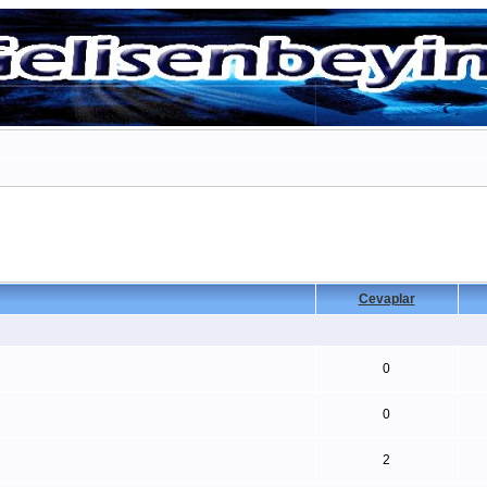
Cevaplar
0
0
2