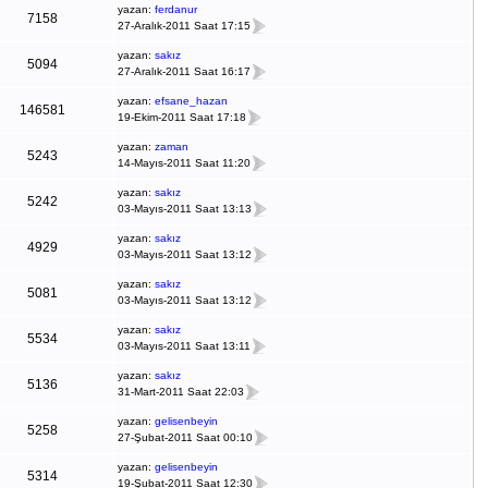
yazan:
ferdanur
7158
27-Aralık-2011 Saat 17:15
yazan:
sakız
5094
27-Aralık-2011 Saat 16:17
yazan:
efsane_hazan
146581
19-Ekim-2011 Saat 17:18
yazan:
zaman
5243
14-Mayıs-2011 Saat 11:20
yazan:
sakız
5242
03-Mayıs-2011 Saat 13:13
yazan:
sakız
4929
03-Mayıs-2011 Saat 13:12
yazan:
sakız
5081
03-Mayıs-2011 Saat 13:12
yazan:
sakız
5534
03-Mayıs-2011 Saat 13:11
yazan:
sakız
5136
31-Mart-2011 Saat 22:03
yazan:
gelisenbeyin
5258
27-Şubat-2011 Saat 00:10
yazan:
gelisenbeyin
5314
19-Şubat-2011 Saat 12:30