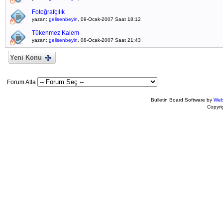
Fotoğrafçılık
yazan:
gelisenbeyin
, 09-Ocak-2007 Saat 18:12
Tükenmez Kalem
yazan:
gelisenbeyin
, 08-Ocak-2007 Saat 21:43
Yeni Konu
Forum Atla
Bulletin Board Software by
Web
Copyr