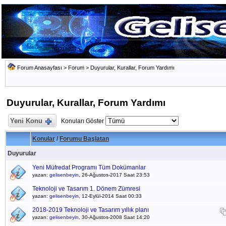
Forum Anasayfası
>
Forum
>
Duyurular, Kurallar, Forum Yardımı
Duyurular, Kurallar, Forum Yardımı
Yeni Konu
Konuları Göster
Konular
/
Forumu Başlatan
Duyurular
Yeni Müfredat Programı Tüm Dokümanlar
yazan:
gelisenbeyin
, 26-Ağustos-2017 Saat 23:53
Teknoloji ve Tasarım 1. Dönem Zümresi
yazan:
gelisenbeyin
, 12-Eylül-2014 Saat 00:33
2018-2019 Teknoloji ve Tasarım yıllık planı
yazan:
gelisenbeyin
, 30-Ağustos-2008 Saat 14:20