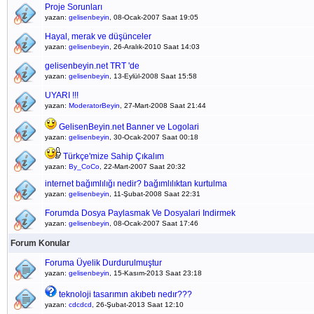
Proje Sorunları
yazan:
gelisenbeyin
, 08-Ocak-2007 Saat 19:05
Hayal, merak ve düşünceler
yazan:
gelisenbeyin
, 26-Aralık-2010 Saat 14:03
gelisenbeyin.net TRT 'de
yazan:
gelisenbeyin
, 13-Eylül-2008 Saat 15:58
UYARI !!!
yazan:
ModeratorBeyin
, 27-Mart-2008 Saat 21:44
GelisenBeyin.net Banner ve Logolari
yazan:
gelisenbeyin
, 30-Ocak-2007 Saat 00:18
Türkçe'mize Sahip Çıkalım
yazan:
By_CoCo
, 22-Mart-2007 Saat 20:32
internet bağımlılığı nedir? bağımlılıktan kurtulma
yazan:
gelisenbeyin
, 11-Şubat-2008 Saat 22:31
Forumda Dosya Paylasmak Ve Dosyalari Indirmek
yazan:
gelisenbeyin
, 08-Ocak-2007 Saat 17:46
Forum Konular
Foruma Üyelik Durdurulmuştur
yazan:
gelisenbeyin
, 15-Kasım-2013 Saat 23:18
teknoloji tasarımın akıbetı nedır???
yazan:
cdcdcd
, 26-Şubat-2013 Saat 12:10