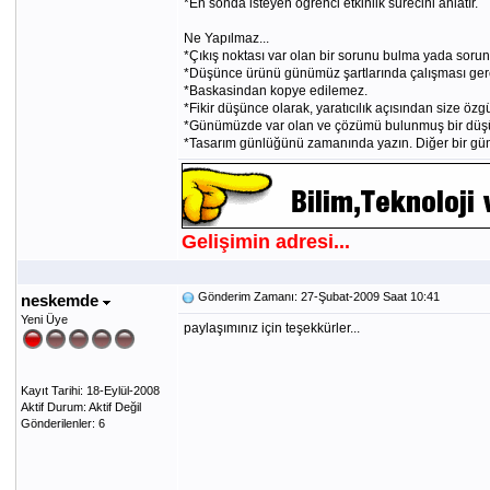
*En sonda isteyen öğrenci etkinlik sürecini anlatır.
Ne Yapılmaz...
*Çıkış noktası var olan bir sorunu bulma yada soru
*Düşünce ürünü günümüz şartlarında çalışması gere
*Baskasindan kopye edilemez.
*Fikir düşünce olarak, yaratıcılık açısından size özg
*Günümüzde var olan ve çözümü bulunmuş bir düşü
*Tasarım günlüğünü zamanında yazın. Diğer bir gün
Gelişimin adresi...
Gönderim Zamanı: 27-Şubat-2009 Saat 10:41
neskemde
Yeni Üye
paylaşımınız için teşekkürler...
Kayıt Tarihi: 18-Eylül-2008
Aktif Durum: Aktif Değil
Gönderilenler: 6