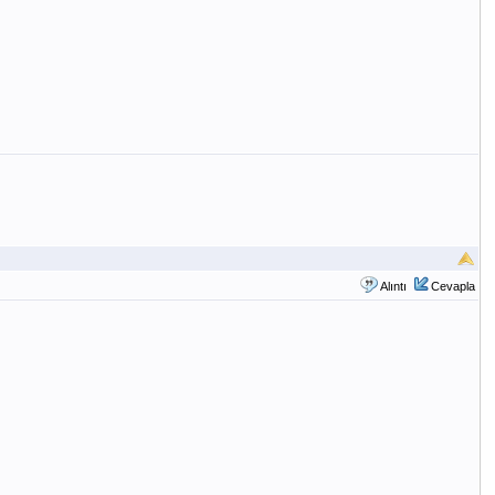
Alıntı
Cevapla