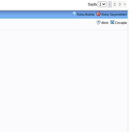
Sayfa
1
2
3
>
Konu Arama
Konu Seçenekleri
Alıntı
Cevapla