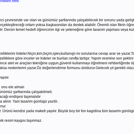
nlikleri.html
ci çevresinde var olan ve günümüz şartlarında çalışabilecek bir sorunu yada gelişti
erçekleştireceği ortam yoksa başkasından da destek alabilir. Önemli olan fikrin ö
ir. Dersin temel hedefi öğrencinin ilgi ve yeteneğine göre tasarım yapması veya kull
klerini listeler.Niçin,kim,biçim,işlev,kullanışlı mı sorularına cevap arar ve yazar.Ta
liklere göre inceler ve listeler ve bunları sınıfta tartışır. Yapım resmine son şeklini
nce alet ve araçları tekniğine uygun,güvenli kullanmayı öğretmeni rehberliğinde öğr
caksa nedenlerini yazar.Öz değerlendirme formunu doldurur.Gelecek yıl gerekli olac
pılır.
a onu ele almalı
nümüz şartlarında çalışabilmeli.
acağı endişesi taşımalıdır
 alinir. Yani tasarim günlügü yazilir..
nur.
r. Ürünü kendisi yada maketi yapılır. Büyük boy bir fon kagidina tüm tasarim günlügü
nik resim kaygısı taşınmaz.