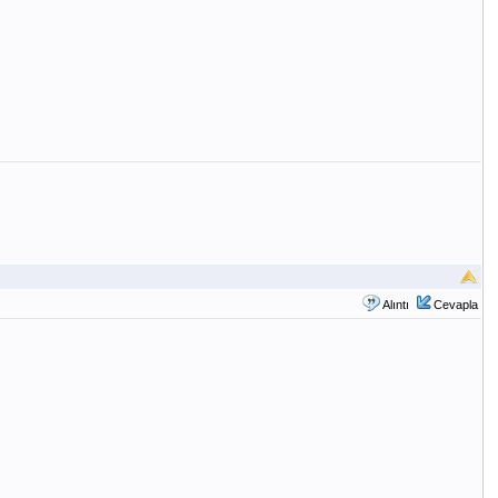
Alıntı
Cevapla