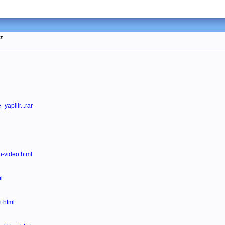
az
apilir...rar
n-video.html
l
i.html