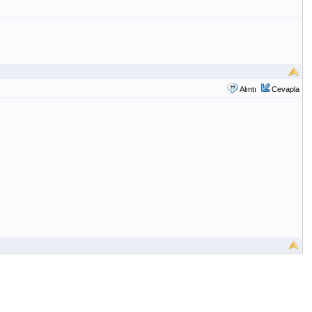
Alıntı
Cevapla