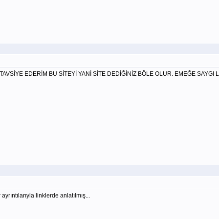
SİYE EDERİM BU SİTEYİ YANİ SİTE DEDİĞİNİZ BÖLE OLUR. EMEĞE SAYGI LÜ
ıntılarıyla linklerde anlatılmış...