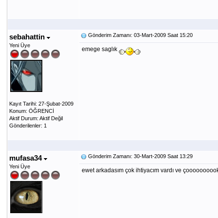
Gönderim Zamanı: 03-Mart-2009 Saat 15:20
sebahattin
Yeni Üye
emege saglık
Kayıt Tarihi: 27-Şubat-2009
Konum: ÖĞRENCİ
Aktif Durum: Aktif Değil
Gönderilenler: 1
Gönderim Zamanı: 30-Mart-2009 Saat 13:29
mufasa34
Yeni Üye
ewet arkadasım çok ihtiyacım vardı ve çooooooooo