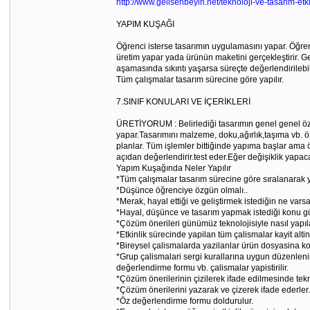
http://www.gelisenbeyin.net/teknoloji-ve-tasarim-etki
YAPIM KUŞAĞI
Öğrenci isterse tasarımın uygulamasını yapar. Öğren
üretim yapar yada ürünün maketini gerçekleştirir. G
aşamasında sıkıntı yaşarsa süreçte değerlendirilebil
Tüm çalışmalar tasarım sürecine göre yapılır.
7.SINIF KONULARI VE İÇERİKLERİ
ÜRETİYORUM : Belirlediği tasarımın genel genel özelli
yapar.Tasarımını malzeme, doku,ağırlık,taşıma vb. özel
planlar. Tüm işlemler bittiğinde yapıma başlar ama ö
açıdan değerlendirir.test eder.Eğer değişiklik yapa
Yapım Kuşağında Neler Yapılır
*Tüm çalışmalar tasarım sürecine göre sıralanarak ya
*Düşünce öğrenciye özgün olmalı..
*Merak, hayal ettiği ve geliştirmek istediğin ne vars
*Hayal, düşünce ve tasarım yapmak istediği konu gü
*Çözüm önerileri günümüz teknolojisiyle nasıl yapıl
*Etkinlik sürecinde yapilan tüm çalismalar kayit altina
*Bireysel çalismalarda yazilanlar ürün dosyasina ko
*Grup çalismalari sergi kurallarına uygun düzenleni
değerlendirme formu vb. çalismalar yapistirilir.
*Çözüm önerilerinin çizilerek ifade edilmesinde tek
*Çözüm önerilerini yazarak ve çizerek ifade ederler.
*Öz değerlendirme formu doldurulur.