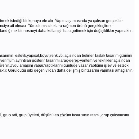
rmek istediği bir konuyu ele alır. Yapım aşamasında ya çalışan gerçek bir
ğrenciye ait olması. Tüm olumsuzluklara rağmen ürünü gerçekleştirme
andığımız bir nesneyi daha kullanışlı hale getirmek için değişiklikler yapmaktır.
sarımını estetik,yapısal,boyut,renk,vb. açısından belirler.Taslak tasarım çizimini
 verir,tüm ayrıntıları gösterir.Tasarımı araç-gereç-yöntem ve teknikler açısından
enir.Uygulamasını yapar.Yaptıklarını günlüğe yazar.Yaptığını işlev ve estetik
aktır. Görüldüğü gibi geçen yıldan daha gelişmiş bir tasarım yapması amaçlanır.
, grup adi, grup üyeleri, düşünülen çözüm tasarısının resmi, grup çalışmasını