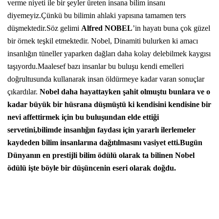
verme niyeti ile bir şeyler üreten insana bilim insanı
diyemeyiz.Çünkü bu bilimin ahlaki yapısına tamamen ters
düşmektedir.Söz gelimi
Alfred NOBE
L
’in hayatı buna çok güzel
bir örnek teşkil etmektedir. Nobel, Dinamiti bulurken ki amacı
insanlığın tüneller yaparken dağları daha kolay delebilmek kaygısı
taşıyordu.Maalesef bazı insanlar bu buluşu kendi emelleri
doğrultusunda kullanarak insan öldürmeye kadar varan sonuçlar
çıkardılar.
Nobel daha hayattayken şahit olmuştu bunlara ve o
kadar büyük bir hüsrana düşmüştü ki kendisini kendisine bir
nevi affettirmek için bu buluşundan elde ettiği
servetini,bilimde insanlığın faydası için yararlı ilerlemeler
kaydeden bilim insanlarına dağıtılmasını vasiyet etti.Bugün
Dünyanın en prestijli bilim ödülü olarak ta bilinen Nobel
ödülü işte böyle bir düşüncenin eseri olarak doğdu.