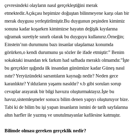
çevresindeki olayların nasıl gerçekleştiğini merak
etmektedir.Açıkçası hepimize doğuştan bilinmeyene karşı olan bir
merak duygusu yerleştirilmiştir.Bu duygunun peşinden kimimiz
sonuna kadar koşarken kimimizse hayatın değişik kıyılarına
uğramak suretiyle sınırlı olarak bu duyguyu kullanırız.Örneğin;
Einstein’nın durumunu bazı insanlar ulaşılamaz konumda
görürken,o kendi durumunu şu sözler ile ifade etmiştir:” Benim
sokaktaki insandan tek farkım had safhada meraklı olmamdır.”İşte
bu gerçekler ışığında ilk insandan günümüze kadar Güneş nasıl
ısıtır? Yeryüzündeki sarsıntıların kaynağı nedir? Neden gece
karanlıktır? Yıldızların yaşamı nasıldır? v.b gibi soruları sorup
cevaplar arayarak bir bilgi havuzu oluşturmaktayız.İşte bu
havuz,sistemleşmeler sonucu bilim denen yapıyı oluşturuyor bize.
Tabi ki de bilim bu işi yapan insanların ismini de tarih sayfalarına
altın harfler ile yazmış ve unutulmayanlar kafilesine katmıştır.
Bilimde olması gereken gerçeklik nedir?