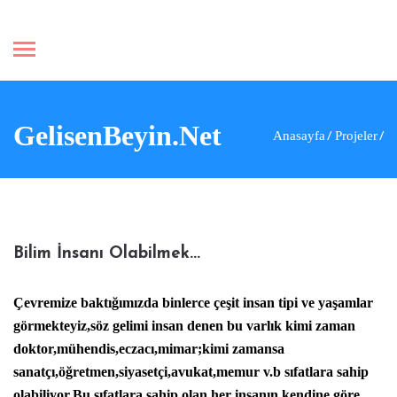
GelisenBeyin.Net
Anasayfa
Projeler
Bilim İnsanı Olabilmek...
Çevremize baktığımızda binlerce çeşit insan tipi ve yaşamlar
görmekteyiz,söz gelimi insan denen bu varlık kimi zaman
doktor,mühendis,eczacı,mimar;kimi zamansa
sanatçı,öğretmen,siyasetçi,avukat,memur v.b sıfatlara sahip
olabiliyor.Bu sıfatlara sahip olan her insanın kendine göre