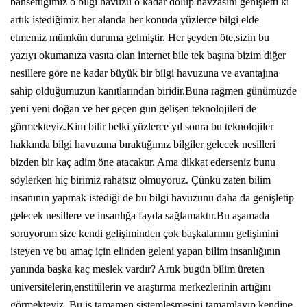
bahsettiğimiz o bilgi havuzu o kadar dolup havzasını genişletti ki
artık istediğimiz her alanda her konuda yüzlerce bilgi elde
etmemiz mümkün duruma gelmiştir. Her şeyden öte,sizin bu
yazıyı okumanıza vasıta olan internet bile tek başına bizim diğer
nesillere göre ne kadar büyük bir bilgi havuzuna ve avantajına
sahip olduğumuzun kanıtlarından biridir.Buna rağmen günümüzde
yeni yeni doğan ve her geçen gün gelişen teknolojileri de
görmekteyiz.Kim bilir belki yüzlerce yıl sonra bu teknolojiler
hakkında bilgi havuzuna bıraktığımız bilgiler gelecek nesilleri
bizden bir kaç adim öne atacaktır. Ama dikkat ederseniz bunu
söylerken hiç birimiz rahatsız olmuyoruz. Çünkü zaten bilim
insanının yapmak istediği de bu bilgi havuzunu daha da genişletip
gelecek nesillere ve insanlığa fayda sağlamaktır.Bu aşamada
soruyorum size kendi gelişiminden çok başkalarının gelişimini
isteyen ve bu amaç için elinden geleni yapan bilim insanlığının
yanında başka kaç meslek vardır? Artık bugün bilim üreten
üniversitelerin,enstitülerin ve araştırma merkezlerinin artığını
görmekteyiz. Bu iş tamamen sistemleşmesini tamamlayıp kendine