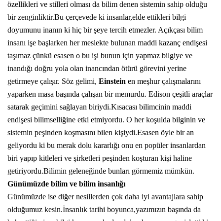
özellikleri ve stilleri olması da bilim denen sistemin sahip olduğu
bir zenginliktir.Bu çerçevede ki insanlar,elde ettikleri bilgi
doyumunu inanın ki hiç bir şeye tercih etmezler. Açıkçası bilim
insanı işe başlarken her meslekte bulunan maddi kazanç endişesi
taşımaz çünkü esasen o bu işi bunun için yapmaz bilgiye ve
inandığı doğru yola olan inancından ötürü görevini yerine
getirmeye çalışır. Söz gelimi,
Einstein
en meşhur çalışmalarını
yaparken masa başında çalışan bir memurdu. Edison çeşitli araçlar
satarak geçimini sağlayan biriydi.Kısacası bilimcinin maddi
endişesi bilimselliğine etki etmiyordu. O her koşulda bilginin ve
sistemin peşinden koşmasını bilen kişiydi.Esasen öyle bir an
geliyordu ki bu merak dolu kararlığı onu en popüler insanlardan
biri yapıp kitleleri ve şirketleri peşinden koşturan kişi haline
getiriyordu.Bilimin geleneğinde bunları görmemiz mümkün.
Günümüzde bilim ve bilim insanlığı
Günümüzde ise diğer nesillerden çok daha iyi avantajlara sahip
olduğumuz kesin.İnsanlık tarihi boyunca,yazımızın başında da