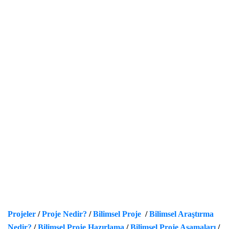
Projeler
/
Proje Nedir?
/
Bilimsel Proje
/
Bilimsel Araştırma
Nedir?
/
Bilimsel Proje Hazırlama
/
Bilimsel Proje Aşamaları
/