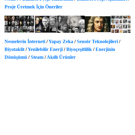
Proje Üretmek İçin Öneriler
Nesnelerin İnterneti
/
Yapay Zeka
/
Sensör Teknolojileri
/
Biyotaklit
/
Yenilebilir Enerji
/
Biyoçeşitlilik
/
Enerjinin
Dönüşümü
/
Steam
/
Akıllı Ürünler