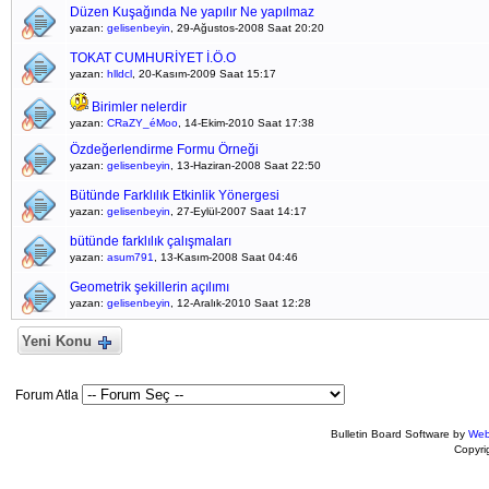
Düzen Kuşağında Ne yapılır Ne yapılmaz
yazan:
gelisenbeyin
, 29-Ağustos-2008 Saat 20:20
TOKAT CUMHURİYET İ.Ö.O
yazan:
hlldcl
, 20-Kasım-2009 Saat 15:17
Birimler nelerdir
yazan:
CRaZY_éMoo
, 14-Ekim-2010 Saat 17:38
Özdeğerlendirme Formu Örneği
yazan:
gelisenbeyin
, 13-Haziran-2008 Saat 22:50
Bütünde Farklılık Etkinlik Yönergesi
yazan:
gelisenbeyin
, 27-Eylül-2007 Saat 14:17
bütünde farklılık çalışmaları
yazan:
asum791
, 13-Kasım-2008 Saat 04:46
Geometrik şekillerin açılımı
yazan:
gelisenbeyin
, 12-Aralık-2010 Saat 12:28
Yeni Konu
Forum Atla
Bulletin Board Software by
Web
Copyr