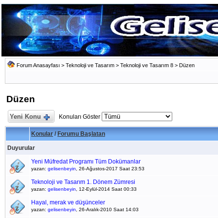
Forum Anasayfası
>
Teknoloji ve Tasarım
>
Teknoloji ve Tasarım 8
>
Düzen
Düzen
Yeni Konu
Konuları Göster
Konular
/
Forumu Başlatan
Duyurular
Yeni Müfredat Programı Tüm Dokümanlar
yazan:
gelisenbeyin
, 26-Ağustos-2017 Saat 23:53
Teknoloji ve Tasarım 1. Dönem Zümresi
yazan:
gelisenbeyin
, 12-Eylül-2014 Saat 00:33
Hayal, merak ve düşünceler
yazan:
gelisenbeyin
, 26-Aralık-2010 Saat 14:03