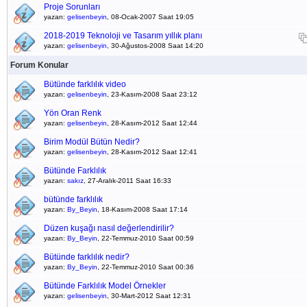
Proje Sorunları
yazan:
gelisenbeyin
, 08-Ocak-2007 Saat 19:05
2018-2019 Teknoloji ve Tasarım yıllık planı
yazan:
gelisenbeyin
, 30-Ağustos-2008 Saat 14:20
Forum Konular
Bütünde farklılık video
yazan:
gelisenbeyin
, 23-Kasım-2008 Saat 23:12
Yön Oran Renk
yazan:
gelisenbeyin
, 28-Kasım-2012 Saat 12:44
Birim Modül Bütün Nedir?
yazan:
gelisenbeyin
, 28-Kasım-2012 Saat 12:41
Bütünde Farklılık
yazan:
sakız
, 27-Aralık-2011 Saat 16:33
bütünde farklılık
yazan:
By_Beyin
, 18-Kasım-2008 Saat 17:14
Düzen kuşağı nasıl değerlendirilir?
yazan:
By_Beyin
, 22-Temmuz-2010 Saat 00:59
Bütünde farklılık nedir?
yazan:
By_Beyin
, 22-Temmuz-2010 Saat 00:36
Bütünde Farklılık Model Örnekler
yazan:
gelisenbeyin
, 30-Mart-2012 Saat 12:31