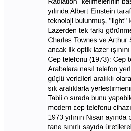
Radiation" kelimelerinin ba
yılında Albert Einstein tar
teknoloji bulunmuş, "light"
Lazerden tek farkı görünm
Charles Townes ve Arthur S
ancak ilk optik lazer ışını
Cep telefonu (1973): Cep t
Arabalara nasıl telefon yer
güçlü vericileri aralıklı ol
sık aralıklarla yerleştirme
Tabii o sırada bunu yapabi
modern cep telefonu cihazın
1973 yılının Nisan ayında 
tane sınırlı sayıda üretile