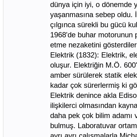
dünya için iyi, o dönemde y
yaşanmasına sebep oldu. İl
çılgınca sürekli bu gücü kul
1968'de buhar motorunun 
etme nezaketini gösterdiler
Elektrik (1832): Elektrik, e
oluşur. Elektriğin M.Ö. 600'
amber sürülerek statik elekt
kadar çok sürerlermiş ki gö
Elektrik denince akla Edison
ilişkilerci olmasından kay
daha pek çok bilim adamı v
bulmuş. Laboratuvar ortamın
ayrı ayrı çalışmalarla Mic