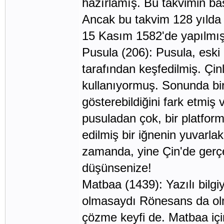
hazırlamış. Bu takvimin baş
Ancak bu takvim 128 yılda 
15 Kasım 1582'de yapılmış
Pusula (206): Pusula, eski 
tarafından keşfedilmiş. Çin
kullanıyormuş. Sonunda biril
gösterebildiğini fark etmiş
pusuladan çok, bir platfor
edilmiş bir iğnenin yuvarla
zamanda, yine Çin'de gerçe
düşünsenize!
Matbaa (1439): Yazılı bilgi
olmasaydı Rönesans da ol
çözme keyfi de. Matbaa içi