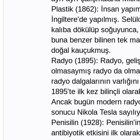
Plastik (1862): İnsan yapım
İngiltere'de yapılmış. Selü
kalıba dökülüp soğuyunca, 
buna benzer bilinen tek ma
doğal kauçukmuş.
Radyo (1895): Radyo, gelişim
olmasaymış radyo da olmaz
radyo dalgalarının varlığın
1895'te ilk kez bilinçli ol
Ancak bugün modern radyon
sonucu Nikola Tesla sayılıy
Penisilin (1928): Penisili
antibiyotik etkisini ilk ol