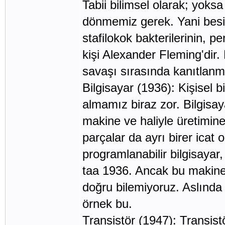
Tabii bilimsel olarak; yok
dönmemiz gerek. Yani besin
stafilokok bakterilerinin, pe
kişi Alexander Fleming'dir. 
savaşı sırasında kanıtlanm
Bilgisayar (1936): Kişisel b
almamız biraz zor. Bilgisa
makine ve haliyle üretimin
parçalar da ayrı birer icat 
programlanabilir bilgisayar
taa 1936. Ancak bu makinen
doğru bilemiyoruz. Aslında 
örnek bu.
Transistör (1947): Transistö