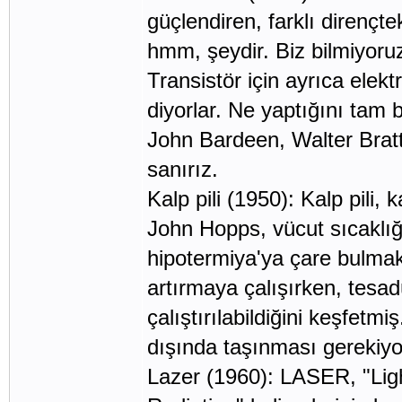
güçlendiren, farklı dirençte
hmm, şeydir. Biz bilmiyoruz,
Transistör için ayrıca elek
diyorlar. Ne yaptığını tam 
John Bardeen, Walter Bratt
sanırız.
Kalp pili (1950): Kalp pili, 
John Hopps, vücut sıcaklı
hipotermiya'ya çare bulmak 
artırmaya çalışırken, tesa
çalıştırılabildiğini keşfetmi
dışında taşınması gerekiy
Lazer (1960): LASER, "Ligh