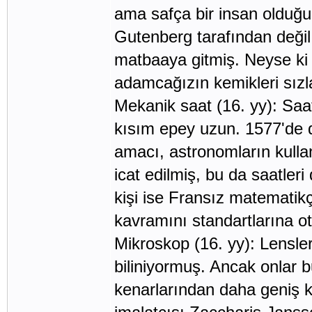
ama safça bir insan olduğun
Gutenberg tarafından değil
matbaaya gitmiş. Neyse ki 
adamcağızın kemikleri sızl
Mekanik saat (16. yy): Saat
kısım epey uzun. 1577'de da
amacı, astronomların kull
icat edilmiş, bu da saatleri
kişi ise Fransız matematikç
kavramını standartlarına o
Mikroskop (16. yy): Lensler
biliniyormuş. Ancak onlar b
kenarlarından daha geniş kri