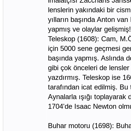
imalatçısı Zaccharis Jansse
lenslerin yakındaki bir cism
yılların başında Anton va
yapmış ve olaylar gelişmiş!
Teleskop (1608): Cam, M.Ö
için 5000 sene geçmesi gere
başında yapmış. Aslında d
gibi çok önceleri de lensl
yazdırmış. Teleskop ise 160
tarafından icat edilmiş. Bu
Aynalarla ışığı toplayarak 
1704'de Isaac New
Buhar motoru (1698): Buha