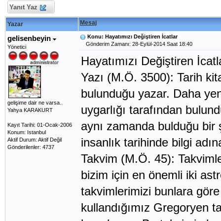
Yanıt Yaz
Mesaj
Yazar
Konu: Hayatımızı Değiştiren İcatlar
gelisenbeyin
Gönderim Zamanı: 28-Eylül-2014 Saat 18:40
Yönetici
Hayatımızı Değiştiren İcatl
Yazı (M.Ö. 3500): Tarih ki
bulunduğu yazar. Daha yeni
gelişime dair ne varsa..
uygarlığı tarafından bulund
Yahya KARAKURT
aynı zamanda bulduğu bir 
Kayıt Tarihi: 01-Ocak-2006
Konum: Istanbul
insanlık tarihinde bilgi adın
Aktif Durum: Aktif Değil
Gönderilenler: 4737
Takvim (M.Ö. 45): Takvimle
bizim için en önemli iki a
takvimlerimizi bunlara gö
kullandığımız Gregoryen ta