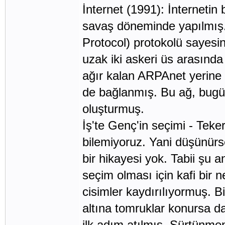
İnternet (1991): İnternetin
savaş döneminde yapılmış
Protocol) protokolü sayesind
uzak iki askeri üs arasında
ağır kalan ARPAnet yerine 
de bağlanmış. Bu ağ, bugü
oluşturmuş.
İş'te Genç'in seçimi - Teker
bilemiyoruz. Yani düşünürs
bir hikayesi yok. Tabii şu an
seçim olması için kafi bir 
cisimler kaydırılıyormuş. B
altına tomruklar konursa da
ilk adım atılmış. Sürtünme