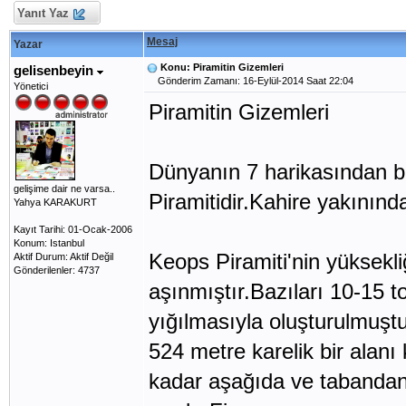
Yanıt Yaz
Mesaj
Yazar
Konu: Piramitin Gizemleri
gelisenbeyin
Gönderim Zamanı: 16-Eylül-2014 Saat 22:04
Yönetici
Piramitin Gizemleri
Dünyanın 7 harikasından bi
gelişime dair ne varsa..
Piramitidir.Kahire yakınınd
Yahya KARAKURT
Kayıt Tarihi: 01-Ocak-2006
Konum: Istanbul
Keops Piramiti'nin yüksekl
Aktif Durum: Aktif Değil
Gönderilenler: 4737
aşınmıştır.Bazıları 10-15 t
yığılmasıyla oluşturulmuşt
524 metre karelik bir alanı
kadar aşağıda ve tabandan