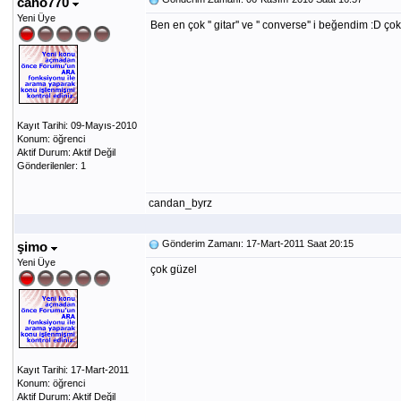
cano770
Yeni Üye
Ben en çok '' gitar'' ve '' converse'' i beğendim :D çok 
Kayıt Tarihi: 09-Mayıs-2010
Konum: öğrenci
Aktif Durum: Aktif Değil
Gönderilenler: 1
candan_byrz
Gönderim Zamanı: 17-Mart-2011 Saat 20:15
şimo
Yeni Üye
çok güzel
Kayıt Tarihi: 17-Mart-2011
Konum: öğrenci
Aktif Durum: Aktif Değil