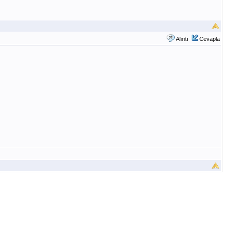
Alıntı
Cevapla