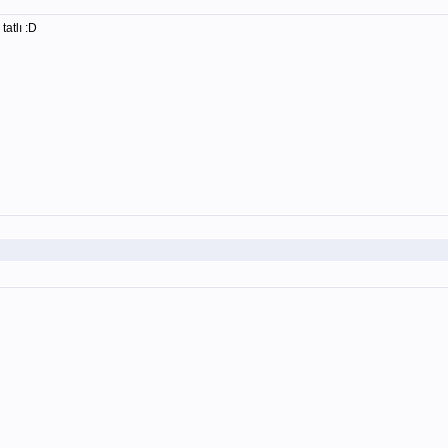
tatlı :D