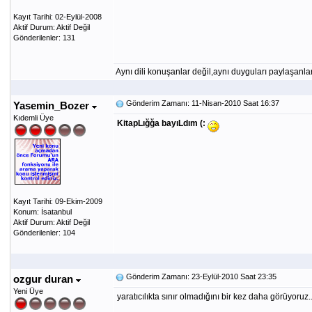
Kayıt Tarihi: 02-Eylül-2008
Aktif Durum: Aktif Değil
Gönderilenler: 131
Aynı dili konuşanlar değil,aynı duyguları paylaşanlar 
Gönderim Zamanı: 11-Nisan-2010 Saat 16:37
Yasemin_Bozer
Kıdemli Üye
KitapLığğa bayıLdım (:
Kayıt Tarihi: 09-Ekim-2009
Konum: İsatanbul
Aktif Durum: Aktif Değil
Gönderilenler: 104
Gönderim Zamanı: 23-Eylül-2010 Saat 23:35
ozgur duran
Yeni Üye
yaratıcılıkta sınır olmadığını bir kez daha görüyoruz...