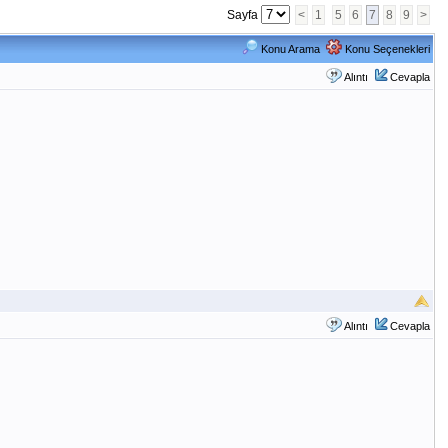
Sayfa
<
1
5
6
7
8
9
>
Konu Arama
Konu Seçenekleri
Alıntı
Cevapla
Alıntı
Cevapla