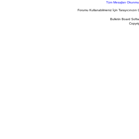
Tüm Mesajları Okunmu
Forumu Kullanabilmeniz İçin Tarayıcınızın 
Bulletin Board Soft
Copyr