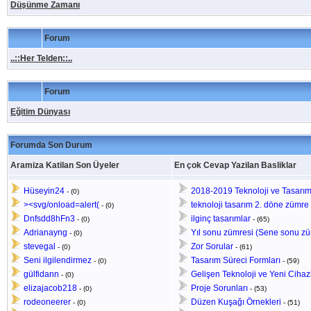
Düşünme Zamanı
Forum
..::Her Telden::..
Forum
Eğitim Dünyası
Forumda Son Durum
Aramiza Katilan Son Üyeler
En çok Cevap Yazilan Basliklar
Hüseyin24
2018-2019 Teknoloji ve Tasarım y
-
(0)
><svg/onload=alert(
teknoloji tasarım 2. döne zümre 
-
(0)
Dnfsdd8hFn3
ilginç tasarımlar
-
(0)
-
(65)
Adrianayng
Yıl sonu zümresi (Sene sonu zü
-
(0)
stevegal
Zor Sorular
-
(0)
-
(61)
Seni ilgilendirmez
Tasarım Süreci Formları
-
(0)
-
(59)
gülfidann
Gelişen Teknoloji ve Yeni Cihaz
-
(0)
elizajacob218
Proje Sorunları
-
(0)
-
(53)
rodeoneerer
Düzen Kuşağı Örnekleri
-
(0)
-
(51)