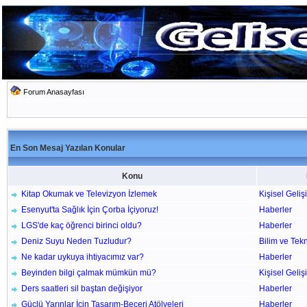
Forum Anasayfası
En Son Mesaj Yazılan Konular
Konu
Kitap Okumak ve Televizyon İzlemek
Kişisel Geliş
Esenyut'ta Sağlık İçin Çorba İçiyoruz!
Haberler
LGS'de kaç öğrenci birinci oldu?
Haberler
Deniz Suyu Neden Tuzludur?
Bilim ve Tek
Ne kadar uykuya ihtiyacımız var?
Haberler
Beyinden bilgi çalmak mümkün mü?
Kişisel Geliş
Ders saatleri sil baştan değişiyor
Haberler
Güçlü Yarınlar İçin Tasarım-Beceri Atölyeleri
Haberler