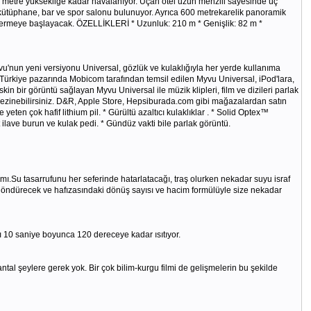
500 metre yüksekliğe kadar havalanıyor. Uçan otel uzun menzili sayesinde üç
kütüphane, bar ve spor salonu bulunuyor. Ayrıca 600 metrekarelik panoramik
t vermeye başlayacak. ÖZELLİKLERİ * Uzunluk: 210 m * Genişlik: 82 m *
vu'nun yeni versiyonu Universal, gözlük ve kulaklığıyla her yerde kullanıma
 Türkiye pazarında Mobicom tarafından temsil edilen Myvu Universal, iPod'lara,
n bir görüntü sağlayan Myvu Universal ile müzik klipleri, film ve dizileri parlak
ezinebilirsiniz. D&R, Apple Store, Hepsiburada.com gibi mağazalardan satın
eten çok hafif lithium pil. * Gürültü azaltıcı kulaklıklar . * Solid Optex™
t ilave burun ve kulak pedi. * Gündüz vakti bile parlak görüntü.
ı.Su tasarrufunu her seferinde hatarlatacağı, traş olurken nekadar suyu israf
i döndürecek ve hafızasındaki dönüş sayısı ve hacim formülüyle size nekadar
ı 10 saniye boyunca 120 dereceye kadar ısıtıyor.
ntal şeylere gerek yok. Bir çok bilim-kurgu filmi de gelişmelerin bu şekilde