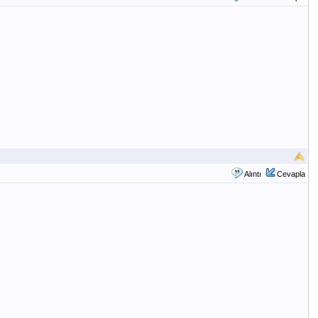
Alıntı
Cevapla