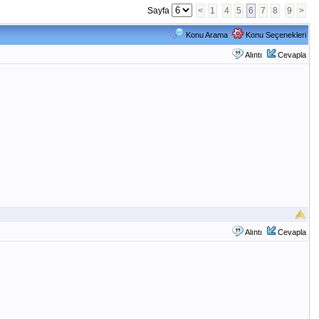
Sayfa
<
1
4
5
6
7
8
9
>
Konu Arama
Konu Seçenekleri
Alıntı
Cevapla
Alıntı
Cevapla