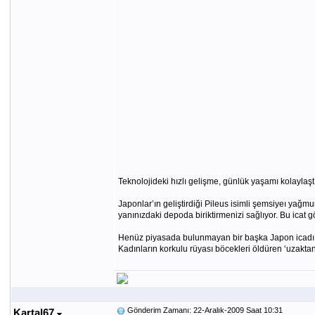
Teknolojideki hızlı gelişme, günlük yaşamı kolaylaştı
Japonlar’ın geliştirdiği Pileus isimli şemsiyeı ya
yanınızdaki depoda biriktirmenizi sağlıyor. Bu icat g
Henüz piyasada bulunmayan bir başka Japon icadı ise
Kadınların korkulu rüyası böcekleri öldüren ‘uzaktan
Gönderim Zamanı: 22-Aralık-2009 Saat 10:31
Kartal67