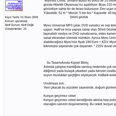
“Manned Cloud'' (İnsanlı Bulut) 40 yolcu ve 15 müre
günde Atlantik Okyanusu’nu aşabiliyor. Boyu 210 me
görüntüye sahip bir de terası bulunuyor. Dev uçan o
Yükseklik: 52 m * Menzil: 5 bin km * Kapasite: 40 kiş
Sihirli gözlük
Kayıt Tarihi: 01-Ekim-2009
Konum: gaziantep
Aktif Durum: Aktif Değil
Myvu Universal MP3 çalar, DVD oynatıcı ve cep telef
Gönderilenler: 24
uygun. Hafif ve ince yapıya sahip olan Sihirli Gözl
taşınabilir medya ve DVD oynatıcısına, video kameray
sanal ekrandan izlemek mümkün. Ayrıca Myvu Univers
alabileceğiniz Myvu'nün fiyatı 199 Euro + KDV. Myvu Un
teknolojisi sayesinde çok dayanıklı. * 220V duvar ve 
Su Tasarrufunda Kişisel Bilinç
Aslında çalışma mantığıda varoluş nedenide çok sade
ettiğimizi yada bulaşık yıkarken yada benzeri israf
suyun musluktan geçtiğini söyleyecek. Haftalık kulla
Unutmaya son..
Yeni çıkacak bu yüzükler sayesinde, doğum günlerini
Kurşun geçirmez ceket
Kurşun geçirmez ceket dendiğinde aklıma hep polisler
olacağını sanırım düşünememiş. Bu ceket, kurşun g