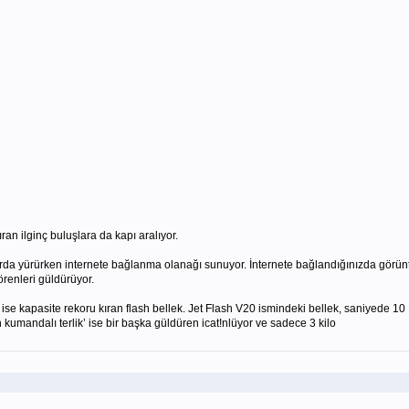
ran ilginç buluşlara da kapı aralıyor.
ğmurda yürürken internete bağlanma olanağı sunuyor. İnternete bağlandığınızda görü
örenleri güldürüyor.
 kapasite rekoru kıran flash bellek. Jet Flash V20 ismindeki bellek, saniyede 10 MB
 kumandalı terlik’ ise bir başka güldüren icat!nlüyor ve sadece 3 kilo