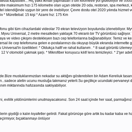
ttebat kapasiteli... Hiç yakıt ikmali yapmadan 5 bin kilometre yol gidebiliyor ve 5
tre maksimum hızı 175 kilometre olan uçan otelde 20 oda, restoran, spa merkezi, 
tel istendiğinde uygun bir yere de inebiliyor. Çevre dostu otel 2020 yılında hizme
iv * Mürettebat: 15 kişi * Azami hız: 175 Km
onu gibi tüm cihazlardaki videolar 70 ekran televizyon boyutunda izlenebiliyor. My
ük Myvu Universal, 2 metre mesafeden yaklaşık 70 ekranlı bir TV görüntüsü sağlıyor.
a ve video çıkışını destekleyen bazı cep telefonlarına bağlanabiliyor. Temiz ve keski
al ile cep telefonuna gelen e-postalarınızı da okuyup büyük ekranda internette g
iversal'in özellikleri: * Oldukça hafif ve rahat kullanım . * 8 saat görüntü izlemeye y
12 V otomobil çakmak şarjı. * Mikrofiber koruyucu kılıf/ lens temizleyici. * 2'şer ade
.Bize mustuklarımızdan nekadar su aktığını gösterebilen bir Adam Kereliuk tasarım
ları...sadece aletin ucunu musluğa takmanız yeterli.Su geçtikçe ucundaki pervaney
nım miktarınıda hafızasında saklıyabiliyor.
, evlilik yıldönümlerini unutmayacaksınız. Son 24 saat içinde her saat, parmağınız
in giydiği o kalın kıyafetler gelirdi. Fakat görünüşe göre artık bu kadar kaba ve ha
eçirmiyor, bıçaklanmayı önlüyor