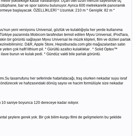
500 metre yüksekliğe kadar havalanıyor. Uçan otel uzun menzili sayesinde üç
kütüphane, bar ve spor salonu bulunuyor. Ayrıca 600 metrekarelik panoramik
t vermeye başlayacak. ÖZELLİKLERİ * Uzunluk: 210 m * Genişlik: 82 m *
vu'nun yeni versiyonu Universal, gözlük ve kulaklığıyla her yerde kullanıma
 Türkiye pazarında Mobicom tarafından temsil edilen Myvu Universal, iPod'lara,
n bir görüntü sağlayan Myvu Universal ile müzik klipleri, film ve dizileri parlak
ezinebilirsiniz. D&R, Apple Store, Hepsiburada.com gibi mağazalardan satın
eten çok hafif lithium pil. * Gürültü azaltıcı kulaklıklar . * Solid Optex™
t ilave burun ve kulak pedi. * Gündüz vakti bile parlak görüntü.
ı.Su tasarrufunu her seferinde hatarlatacağı, traş olurken nekadar suyu israf
i döndürecek ve hafızasındaki dönüş sayısı ve hacim formülüyle size nekadar
ı 10 saniye boyunca 120 dereceye kadar ısıtıyor.
ntal şeylere gerek yok. Bir çok bilim-kurgu filmi de gelişmelerin bu şekilde