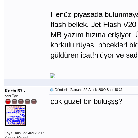
Henüz piyasada bulunmayan
flash bellek. Jet Flash V2
MB yazım hızına erişiyor. Üs
korkulu rüyası böcekleri öl
güldüren icat!nlüyor ve sad
Gönderim Zamanı: 22-Aralık-2009 Saat 10:31
Kartal67
Yeni Üye
çok güzel bir buluşşş?
Kayıt Tarihi: 22-Aralık-2009
Konum: öğrenci