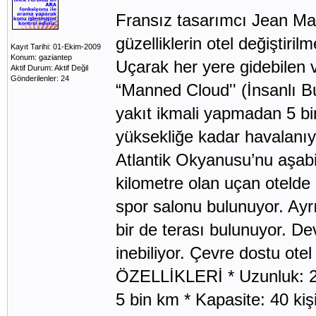
Fransız tasarımcı Jean Ma
güzelliklerin otel değiştiril
Kayıt Tarihi: 01-Ekim-2009
Konum: gaziantep
Uçarak her yere gidebilen 
Aktif Durum: Aktif Değil
Gönderilenler: 24
“Manned Cloud'' (İnsanlı Bu
yakıt ikmali yapmadan 5 bin
yüksekliğe kadar havalanıy
Atlantik Okyanusu’nu aşab
kilometre olan uçan otelde
spor salonu bulunuyor. Ayr
bir de terası bulunuyor. De
inebiliyor. Çevre dostu ot
ÖZELLİKLERİ * Uzunluk: 21
5 bin km * Kapasite: 40 kiş