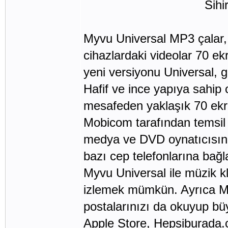
Sihirli gö
Myvu Universal MP3 çalar, 
cihazlardaki videolar 70 ek
yeni versiyonu Universal, g
Hafif ve ince yapıya sahip 
mesafeden yaklaşık 70 ekra
Mobicom tarafından temsil e
medya ve DVD oynatıcısına
bazı cep telefonlarına bağl
Myvu Universal ile müzik kli
izlemek mümkün. Ayrıca My
postalarınızı da okuyup büy
Apple Store, Hepsiburada.c