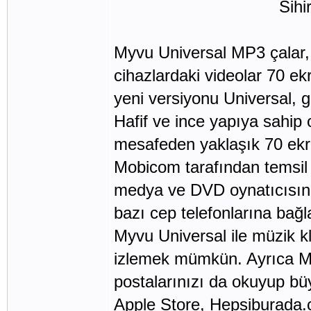
Sihirli gö
Myvu Universal MP3 çalar, 
cihazlardaki videolar 70 ek
yeni versiyonu Universal, g
Hafif ve ince yapıya sahip 
mesafeden yaklaşık 70 ekra
Mobicom tarafından temsil e
medya ve DVD oynatıcısına
bazı cep telefonlarına bağl
Myvu Universal ile müzik kli
izlemek mümkün. Ayrıca My
postalarınızı da okuyup büy
Apple Store, Hepsiburada.c