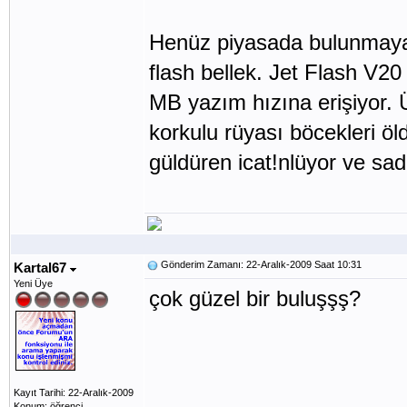
Henüz piyasada bulunmayan
flash bellek. Jet Flash V2
MB yazım hızına erişiyor. Üs
korkulu rüyası böcekleri öl
güldüren icat!nlüyor ve sad
Gönderim Zamanı: 22-Aralık-2009 Saat 10:31
Kartal67
Yeni Üye
çok güzel bir buluşşş?
Kayıt Tarihi: 22-Aralık-2009
Konum: öğrenci