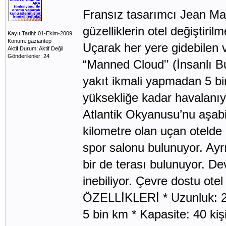
Fransız tasarımcı Jean Ma
güzelliklerin otel değiştiril
Kayıt Tarihi: 01-Ekim-2009
Konum: gaziantep
Uçarak her yere gidebilen 
Aktif Durum: Aktif Değil
Gönderilenler: 24
“Manned Cloud'' (İnsanlı Bu
yakıt ikmali yapmadan 5 bin
yüksekliğe kadar havalanıy
Atlantik Okyanusu’nu aşab
kilometre olan uçan otelde
spor salonu bulunuyor. Ayr
bir de terası bulunuyor. De
inebiliyor. Çevre dostu ot
ÖZELLİKLERİ * Uzunluk: 21
5 bin km * Kapasite: 40 kiş