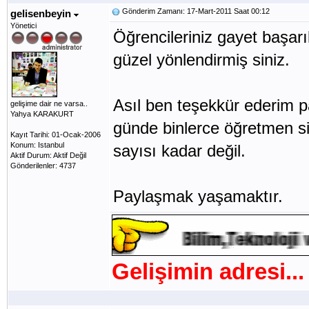
Gönderim Zamanı: 17-Mart-2011 Saat 00:12
gelisenbeyin
Yönetici
Öğrencileriniz gayet başarı
güzel yönlendirmiş siniz.
Asıl ben teşekkür ederim pa
gelişime dair ne varsa..
Yahya KARAKURT
günde binlerce öğretmen s
Kayıt Tarihi: 01-Ocak-2006
Konum: Istanbul
sayısı kadar değil.
Aktif Durum: Aktif Değil
Gönderilenler: 4737
Paylaşmak yaşamaktır.
Gelişimin adresi...