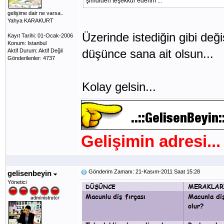
şimdiden teşekkür ederim ...
gelişime dair ne varsa..
Yahya KARAKURT
Üzerinde istediğin gibi deği
Kayıt Tarihi: 01-Ocak-2006
Konum: Istanbul
düşünce sana ait olsun...
Aktif Durum: Aktif Değil
Gönderilenler: 4737
Kolay gelsin...
Gelişimin adresi...
Gönderim Zamanı: 21-Kasım-2011 Saat 15:28
gelisenbeyin
Yönetici