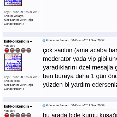
Kayıt Tarihi: 29-Kasım-2011
Konum: Antalya
Aktif Durum: Aktif Değil
Gönderilenler: 2
Gönderim Zamanı: 30-Kasım-2011 Saat 20:57
kskkolikengin
Yeni Üye
çok saolun (ama acaba bana
moderatör yada vip gibi ünv
yaradıklarını özel mesajla
ben buraya daha 1 gün önc
Kayıt Tarihi: 28-Kasım-2011
Konum: izmir
yüzden bi yardım ederseniz
Aktif Durum: Aktif Değil
Gönderilenler: 4
Gönderim Zamanı: 30-Kasım-2011 Saat 20:59
kskkolikengin
Yeni Üye
bu arada bide kurgu kuşağı