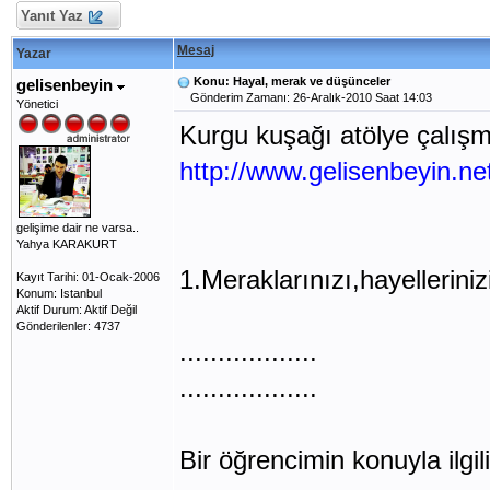
Yanıt Yaz
Mesaj
Yazar
Konu: Hayal, merak ve düşünceler
gelisenbeyin
Gönderim Zamanı: 26-Aralık-2010 Saat 14:03
Yönetici
Kurgu kuşağı atölye çalış
http://www.gelisenbeyin.ne
gelişime dair ne varsa..
Yahya KARAKURT
1.Meraklarınızı,hayellerinizi
Kayıt Tarihi: 01-Ocak-2006
Konum: Istanbul
Aktif Durum: Aktif Değil
Gönderilenler: 4737
..................
..................
Bir öğrencimin konuyla ilgili