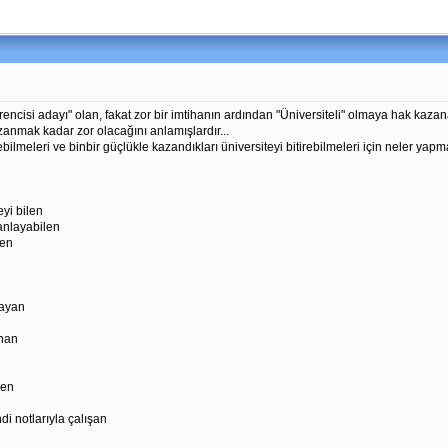
encisi adayı" olan, fakat zor bir imtihanın ardından "Üniversiteli" olmaya hak kazana
zanmak kadar zor olacağını anlamışlardır...
ebilmeleri ve binbir güçlükle kazandıkları üniversiteyi bitirebilmeleri için neler yapm
eyi bilen
manlayabilen
len
layan
unan
len
di notlarıyla çalışan