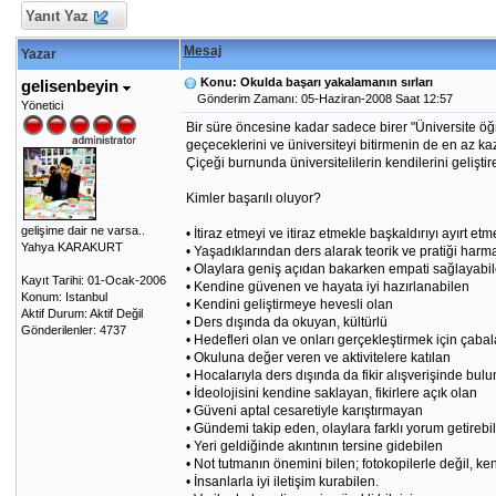
Yanıt Yaz
Mesaj
Yazar
Konu: Okulda başarı yakalamanın sırları
gelisenbeyin
Gönderim Zamanı: 05-Haziran-2008 Saat 12:57
Yönetici
Bir süre öncesine kadar sadece birer "Üniversite öğr
geçeceklerini ve üniversiteyi bitirmenin de en az ka
Çiçeği burnunda üniversitelilerin kendilerini geliştir
Kimler başarılı oluyor?
gelişime dair ne varsa..
• İtiraz etmeyi ve itiraz etmekle başkaldırıyı ayırt etm
Yahya KARAKURT
• Yaşadıklarından ders alarak teorik ve pratiği har
• Olaylara geniş açıdan bakarken empati sağlayabi
Kayıt Tarihi: 01-Ocak-2006
• Kendine güvenen ve hayata iyi hazırlanabilen
Konum: Istanbul
• Kendini geliştirmeye hevesli olan
Aktif Durum: Aktif Değil
• Ders dışında da okuyan, kültürlü
Gönderilenler: 4737
• Hedefleri olan ve onları gerçekleştirmek için çaba
• Okuluna değer veren ve aktivitelere katılan
• Hocalarıyla ders dışında da fikir alışverişinde bul
• İdeolojisini kendine saklayan, fikirlere açık olan
• Güveni aptal cesaretiyle karıştırmayan
• Gündemi takip eden, olaylara farklı yorum getirebi
• Yeri geldiğinde akıntının tersine gidebilen
• Not tutmanın önemini bilen; fotokopilerle değil, ken
• İnsanlarla iyi iletişim kurabilen.