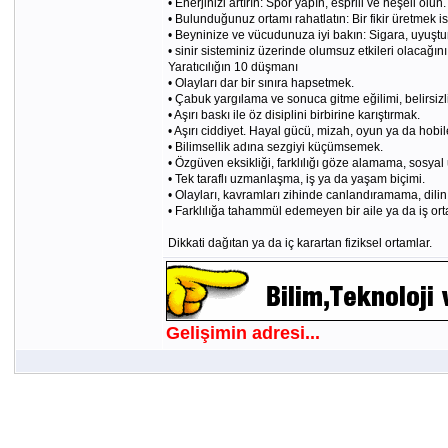
• Enerjinizi artırın: Spor yapın, esprili ve neşeli ol
• Bulunduğunuz ortamı rahatlatın: Bir fikir üretmek i
• Beyninize ve vücudunuza iyi bakın: Sigara, uyuştu
• sinir sisteminiz üzerinde olumsuz etkileri olacağını
Yaratıcılığın 10 düşmanı
• Olayları dar bir sınıra hapsetmek.
• Çabuk yargılama ve sonuca gitme eğilimi, belirs
• Aşırı baskı ile öz disiplini birbirine karıştırmak.
• Aşırı ciddiyet. Hayal gücü, mizah, oyun ya da hob
• Bilimsellik adına sezgiyi küçümsemek.
• Özgüven eksikliği, farklılığı göze alamama, sosyal
• Tek taraflı uzmanlaşma, iş ya da yaşam biçimi.
• Olayları, kavramları zihinde canlandıramama, dilin 
• Farklılığa tahammül edemeyen bir aile ya da iş ort
Dikkati dağıtan ya da iç karartan fiziksel ortamlar.
Gelişimin adresi...