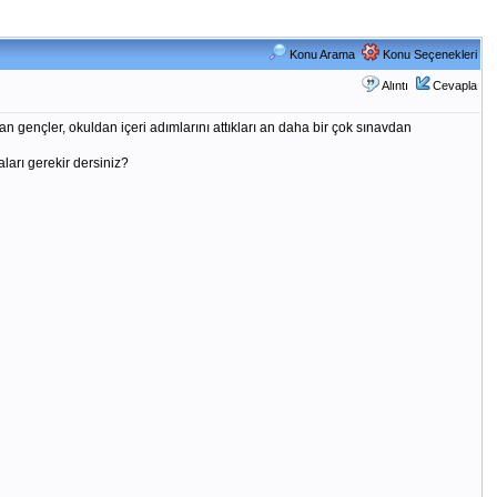
Konu Arama
Konu Seçenekleri
Alıntı
Cevapla
n gençler, okuldan içeri adımlarını attıkları an daha bir çok sınavdan
aları gerekir dersiniz?