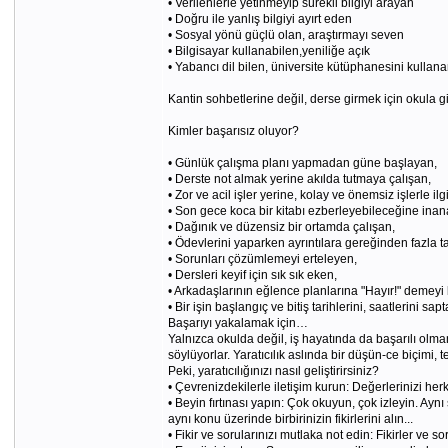
• Verilenlerle yetinmeyip sürekli bilgiyi arayan
• Doğru ile yanlış bilgiyi ayırt eden
• Sosyal yönü güçlü olan, araştırmayı seven
• Bilgisayar kullanabilen,yeniliğe açık
• Yabancı dil bilen, üniversite kütüphanesini kullana
Kantin sohbetlerine değil, derse girmek için okula g
Kimler başarısız oluyor?
• Günlük çalışma planı yapmadan güne başlayan,
• Derste not almak yerine akılda tutmaya çalışan,
• Zor ve acil işler yerine, kolay ve önemsiz işlerle ilg
• Son gece koca bir kitabı ezberleyebileceğine inan
• Dağınık ve düzensiz bir ortamda çalışan,
• Ödevlerini yaparken ayrıntılara gereğinden fazla ta
• Sorunları çözümlemeyi erteleyen,
• Dersleri keyif için sık sık eken,
• Arkadaşlarının eğlence planlarına "Hayır!" demey
• Bir işin başlangıç ve bitiş tarihlerini, saatlerini
Başarıyı yakalamak için…
Yalnızca okulda değil, iş hayatında da başarılı olma
söylüyorlar. Yaratıcılık aslında bir düşün-ce biçimi, tek
Peki, yaratıcılığınızı nasıl geliştirirsiniz?
• Çevrenizdekilerle iletişim kurun: Değerlerinizi he
• Beyin fırtınası yapın: Çok okuyun, çok izleyin. Ayn
aynı konu üzerinde birbirinizin fikirlerini alın...
• Fikir ve sorularınızı mutlaka not edin: Fikirler ve 