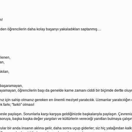
n!
iden öğrencilerin daha kolay başarıyı yakaladıkları saptanmış....
ilenen,
an,
kılan,
i başaramayan,
 saptayamayan, öğrencilerin başı da genelde karne zamanı ciddi bir biçimde dertte oluy
nız için sahip olmanız gereken en önemli meziyet yaratıcılık. Uzmanlar yaratıcılığın
 farkı; "farklı" olması!
rkesle paylaşın. Sorunlarla karşı karşıya geldiğinizde başkalarıyla paylaşın. Çevreni
ı soruya, başka başka değer yargıları ve kültürlerin vereceği yanıtları bulmaya çalış
sorular bir anda insanın aklına gelir, daha sonra uçup giderler; siz hiç yatağından ka