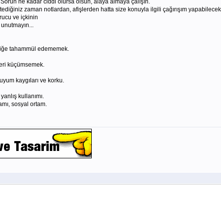
un. Sorun ne kadar ciddi olursa olsun, alaya almaya çalışın.
stediğiniz zaman notlardan, afişlerden hatta size konuyla ilgili çağırışım yapabilece
rucu ve içkinin
 unutmayın...
izliğe tahammül edememek.
ileri küçümsemek.
 uyum kaygıları ve korku.
yanlış kullanımı.
amı, sosyal ortam.