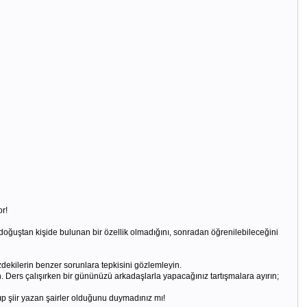
or!
 doğuştan kişide bulunan bir özellik olmadığını, sonradan öğrenilebileceğini
zdekilerin benzer sorunlara tepkisini gözlemleyin.
ın. Ders çalışırken bir gününüzü arkadaşlarla yapacağınız tartışmalara ayırın;
lkıp şiir yazan şairler olduğunu duymadınız mı!