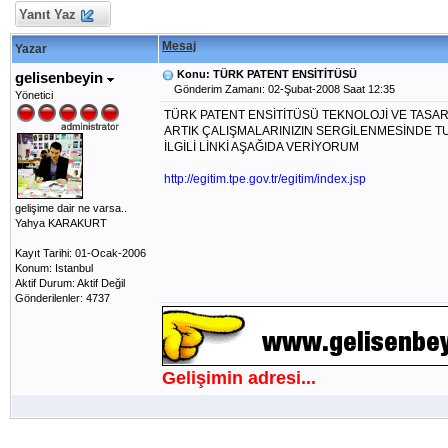
Yanıt Yaz
Mesaj
Yazar
Konu: TÜRK PATENT ENSİTİTÜSÜ
gelisenbeyin
Gönderim Zamanı: 02-Şubat-2008 Saat 12:35
Yönetici
TÜRK PATENT ENSİTİTÜSÜ TEKNOLOJİ VE TASA
ARTIK ÇALIŞMALARINIZIN SERGİLENMESİNDE TU
İLGİLİ LİNKİ AŞAĞIDA VERİYORUM
http://egitim.tpe.gov.tr/egitim/index.jsp
gelişime dair ne varsa..
Yahya KARAKURT
Kayıt Tarihi: 01-Ocak-2006
Konum: Istanbul
Aktif Durum: Aktif Değil
Gönderilenler: 4737
Gelişimin adresi...