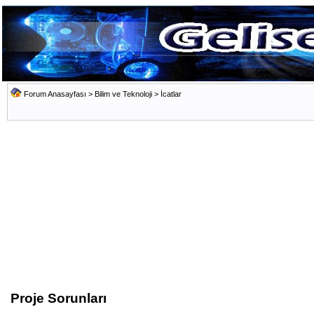
Forum Anasayfası
>
Bilim ve Teknoloji
>
İcatlar
Proje Sorunları