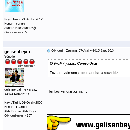
Kayıt Tarihi: 24-Aralık-2012
Konum: cemre
Aktif Durum: Aktif Değil
Gönderilenler: 5
Gönderim Zamanı: 07-Aralık-2015 Saat 16:34
gelisenbeyin
Yönetici
Orjinalini yazan: Cemre Uçar
Fazla duyulmamış sorunlar olursa sewiniriz.
gelişime dair ne varsa..
Her kes kendisi bulmalı...
Yahya KARAKURT
Kayıt Tarihi: 01-Ocak-2006
Konum: Istanbul
Aktif Durum: Aktif Değil
Gönderilenler: 4737