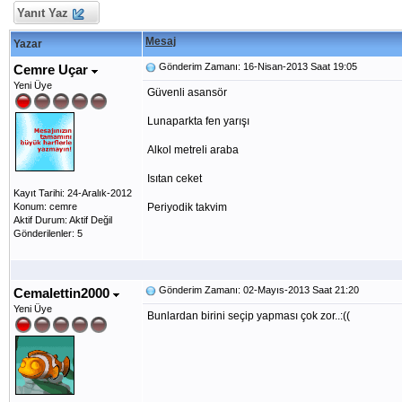
Yanıt Yaz
Mesaj
Yazar
Gönderim Zamanı: 16-Nisan-2013 Saat 19:05
Cemre Uçar
Yeni Üye
Güvenli asansör
Lunaparkta fen yarışı
Alkol metreli araba
Isıtan ceket
Kayıt Tarihi: 24-Aralık-2012
Konum: cemre
Periyodik takvim
Aktif Durum: Aktif Değil
Gönderilenler: 5
Gönderim Zamanı: 02-Mayıs-2013 Saat 21:20
Cemalettin2000
Yeni Üye
Bunlardan birini seçip yapması çok zor..:((