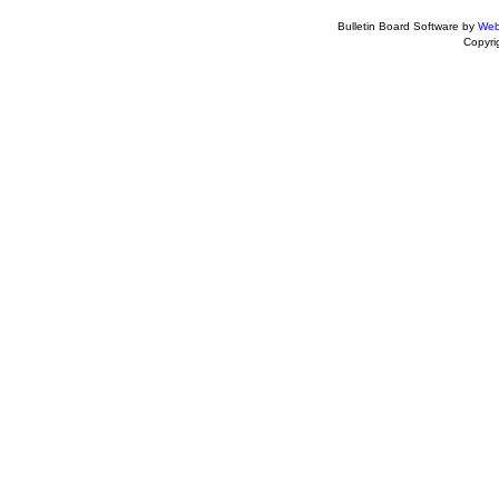
Bulletin Board Software by
Web
Copyr