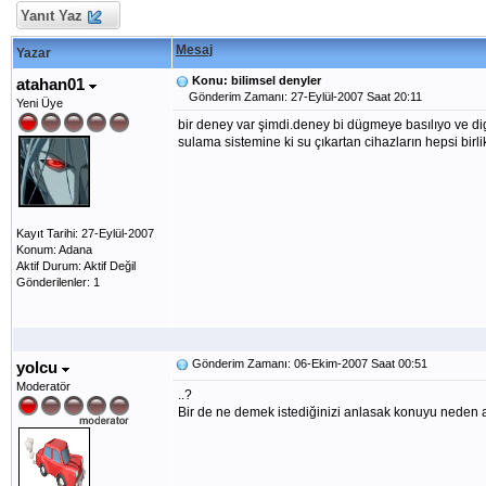
Yanıt Yaz
Mesaj
Yazar
Konu: bilimsel denyler
atahan01
Gönderim Zamanı: 27-Eylül-2007 Saat 20:11
Yeni Üye
bir deney var şimdi.deney bi dügmeye basılıyo ve d
sulama sistemine ki su çıkartan cihazların hepsi bi
Kayıt Tarihi: 27-Eylül-2007
Konum: Adana
Aktif Durum: Aktif Değil
Gönderilenler: 1
Gönderim Zamanı: 06-Ekim-2007 Saat 00:51
yolcu
Moderatör
..?
Bir de ne demek istediğinizi anlasak konuyu neden aç