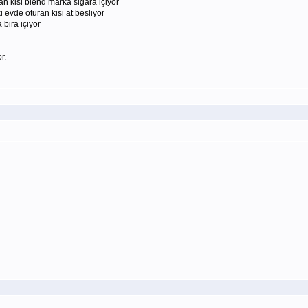
n kisi blend marka sigara içiyor
 evde oturan kisi at besliyor
bira içiyor
r.