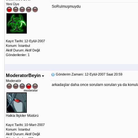
Yeni Üye
SoRulmuşmuydu
Kayıt Tarihi: 12-Eylül-2007
Konum: İstanbul
Aktif Durum: Aktif Değil
Gönderilenler: 1
Gönderim Zamanı: 12-Eylül-2007 Saat 20:59
ModeratorBeyin
Moderatör
arkadaşlar daha once sorularn soruları ya da konular
Halkla İlişkiler Müdürü
Kayıt Tarihi: 10-Mart-2007
Konum: İstanbul
Aktif Durum: Aktif Değil