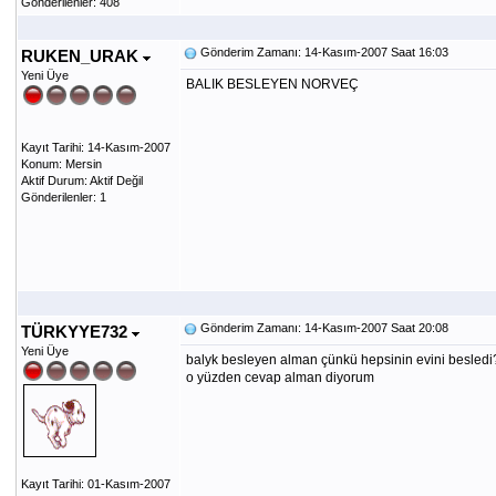
Gönderilenler: 408
Gönderim Zamanı: 14-Kasım-2007 Saat 16:03
RUKEN_URAK
Yeni Üye
BALIK BESLEYEN NORVEÇ
Kayıt Tarihi: 14-Kasım-2007
Konum: Mersin
Aktif Durum: Aktif Değil
Gönderilenler: 1
Gönderim Zamanı: 14-Kasım-2007 Saat 20:08
TÜRKYYE732
Yeni Üye
balyk besleyen alman çünkü hepsinin evini besledi?
o yüzden cevap alman diyorum
Kayıt Tarihi: 01-Kasım-2007