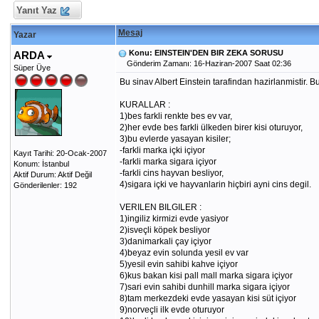
Yanıt Yaz
Mesaj
Yazar
Konu: EINSTEIN'DEN BIR ZEKA SORUSU
ARDA
Gönderim Zamanı: 16-Haziran-2007 Saat 02:36
Süper Üye
Bu sinav Albert Einstein tarafindan hazirlanmistir. 
KURALLAR :
1)bes farkli renkte bes ev var,
2)her evde bes farkli ülkeden birer kisi oturuyor,
3)bu evlerde yasayan kisiler;
-farkli marka içki içiyor
Kayıt Tarihi: 20-Ocak-2007
-farkli marka sigara içiyor
Konum: İstanbul
-farkli cins hayvan besliyor,
Aktif Durum: Aktif Değil
4)sigara içki ve hayvanlarin hiçbiri ayni cins degil.
Gönderilenler: 192
VERILEN BILGILER :
1)ingiliz kirmizi evde yasiyor
2)isveçli köpek besliyor
3)danimarkali çay içiyor
4)beyaz evin solunda yesil ev var
5)yesil evin sahibi kahve içiyor
6)kus bakan kisi pall mall marka sigara içiyor
7)sari evin sahibi dunhill marka sigara içiyor
8)tam merkezdeki evde yasayan kisi süt içiyor
9)norveçli ilk evde oturuyor