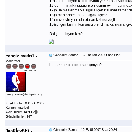
10)kedi besleyen kisinin evinin yanindaki evde otura
11)dunhill marka sigara içen kisinin evinin yanindaki
12)blue master marka sigara içen kisi ayni zamanda 
13)alman prince marka sigara içiyor
14)mavi evin yaninda oturan kisi norveçli
15)su içen kisinin komsusu blend marka sigara içiyo
Baligi besleyen kim?
Gönderim Zamanı: 16-Haziran-2007 Saat 14:25
cengiz.metin1
Moderatör
bu daha once sorulmamışmıydı?
cengizmetin@antipati.org
Kayıt Tarihi: 10-Ocak-2007
Konum: Istanbul
Aktif Durum: Aktif Değil
Gönderilenler: 247
Gönderim Zamanı: 12-Eylül-2007 Saat 20:34
JacKİevSKi