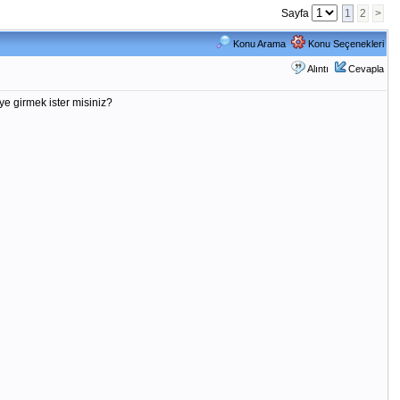
Sayfa
1
2
>
Konu Arama
Konu Seçenekleri
Alıntı
Cevapla
ye girmek ister misiniz?