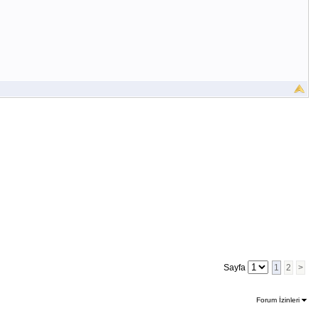
Sayfa
1
2
>
Forum İzinleri