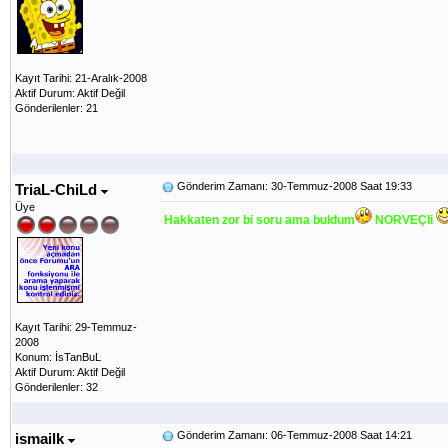
Kayıt Tarihi: 21-Aralık-2008
Aktif Durum: Aktif Değil
Gönderilenler: 21
Gönderim Zamanı: 30-Temmuz-2008 Saat 19:33
TriaL-ChiLd
Üye
Hakkaten zor bi soru ama buldum
NORVEÇli
Kayıt Tarihi: 29-Temmuz-
2008
Konum: İsTanBuL
Aktif Durum: Aktif Değil
Gönderilenler: 32
Gönderim Zamanı: 06-Temmuz-2008 Saat 14:21
ismailk