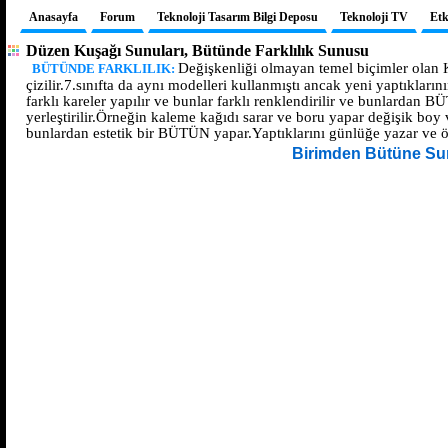
Anasayfa
Forum
Teknoloji Tasarım Bilgi Deposu
Teknoloji TV
Etk
Düzen Kuşağı Sunuları, Bütünde Farklılık Sunusu
Değişkenliği olmayan temel biçimler olan
BÜTÜNDE FARKLILIK:
çizilir.7.sınıfta da aynı modelleri kullanmıştı ancak yeni yaptıkları
farklı kareler yapılır ve bunlar farklı renklendirilir ve bunlardan
yerleştirilir.Örneğin kaleme kağıdı sarar ve boru yapar değişik boy 
bunlardan estetik bir BÜTÜN yapar.Yaptıklarını günlüğe yazar ve ö
Birimden Bütüne S