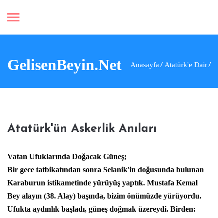
GelisenBeyin.Net
Anasayfa
Atatürk'e Dair
Atatürk'ün Askerlik Anıları
Vatan Ufuklarında Doğacak Güneş;
Bir gece tatbikatından sonra Selanik'in doğusunda bulunan
Karaburun istikametinde yürüyüş yaptık. Mustafa Kemal
Bey alayın (38. Alay) başında, bizim önümüzde yürüyordu.
Ufukta aydınlık başladı, güneş doğmak üzereydi. Birden: