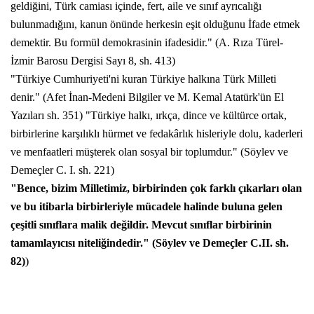
geldiğini, Türk camiası içinde, fert, aile ve sınıf ayrıcalığı
bulunmadığını, kanun önünde herkesin eşit olduğunu İfade etmek
demektir. Bu formül demokrasinin ifadesidir." (A. Rıza Türel-
İzmir Barosu Dergisi Sayı 8, sh. 413)
"Türkiye Cumhuriyeti'ni kuran Türkiye halkına Türk Milleti
denir." (Afet İnan-Medeni Bilgiler ve M. Kemal Atatürk'ün El
Yazıları sh. 351) "Türkiye halkı, ırkça, dince ve kültürce ortak,
birbirlerine karşılıklı hürmet ve fedakârlık hisleriyle dolu, kaderleri
ve menfaatleri müşterek olan sosyal bir toplumdur." (Söylev ve
Demeçler C. I. sh. 221)
"Bence, bizim Milletimiz, birbirinden çok farklı çıkarları olan
ve bu itibarla birbirleriyle mücadele halinde buluna gelen
çeşitli sınıflara malik değildir. Mevcut sınıflar birbirinin
tamamlayıcısı niteliğindedir." (Söylev ve Demeçler C.II. sh.
82)
)