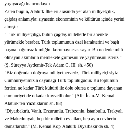
yaşayacağı inancındaydı.
Zaten bugün, Atatürk İlkeleri arasında yer alan milliyetçilik,
çağdaş anlamıyla; siyasetin ekonominin ve kültürün içinde yerini
almıştır.
"Türk milliyetçiliği, bütün çağdaş milletlerle bir ahenkte
yürümekle beraber, Türk toplumunun özel karakterini ve başlı
başına bağımsız kimliğini korumayı esas sayar. Bu nedenle millî
olmayan akımların memlekete girmesini ve yayılmasını isteriz."
(Ş. Süreyya Aydemir-Tek Adam C. III. sh. 450)
"Biz doğrudan doğruya milliyetperveriz, Türk milliyetçi siyiz.
Cumhuriyetimizin dayanağı Türk topluluğudur. Bu toplumun
fertleri ne kadar Türk kültürü ile dolu olursa o topluma dayanan
cumhuriyet de o kadar kuvvetli olur." (Afet İnan-M. Kemal
Atatürk'ten Yazdıklarım sh. 88)
"Diyarbakırlı, Vanlı, Erzurumlu, Trabzonlu, İstanbullu, Trakyalı
ve Makedonyalı, hep bir milletin evlatları, hep aynı cevherin
damarlarıdır." (M. Kemal Kop-Atatürk Diyarbakır'da sh. 4)