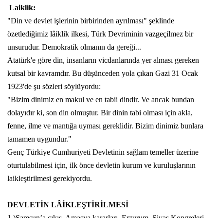
Laiklik:
"Din ve devlet işlerinin birbirinden ayrılması" şeklinde
özetlediğimiz lâiklik ilkesi, Türk Devriminin vazgeçilmez bir
unsurudur. Demokratik olmanın da gereği...
Atatürk'e göre din, insanların vicdanlarında yer alması gereken
kutsal bir kavramdır. Bu düşünceden yola çıkan Gazi 31 Ocak
1923'de şu sözleri söylüyordu:
"Bizim dinimiz en makul ve en tabii dindir. Ve ancak bundan
dolayıdır ki, son din olmuştur. Bir dinin tabi olması için akla,
fenne, ilme ve mantığa uyması gereklidir. Bizim dinimiz bunlara
tamamen uygundur."
Genç Türkiye Cumhuriyeti Devletinin sağlam temeller üzerine
oturtulabilmesi için, ilk önce devletin kurum ve kuruluşlarının
laikleştirilmesi gerekiyordu.
DEVLETİN LÂİKLEŞTİRİLMESİ
1.)Samsun’a çıkış. Amasya kararları, Erzurum, Sivas Kongreleri