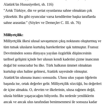
Alatürk'ün Hususiyetleri, sh. 116)
"Artık Türkiye, din ve şeriat oyunlarına sahne olmaktan çok
yüksektir. Bu gibi oyuncular varsa kendilerine başka taraflarda
sahne arasınlar." (Söylev ve Demeçler C. III. sh. 76)
Milliyetçilik:
Milliyetçilik ilkesi ulusal savaşımızın çıkış noktasını oluşturmuş ve
tüm tutsak ulusların kurtuluş hareketlerine ışık tutmuştur. Fransız
Devriminden sonra dünyaya yayılan özgürlük düşüncesinin
tarihsel gelişimi içinde her ulusun kendi kaderini çizme inancının
doğal bir sonucudur bu ilke. Türk halkının ümmet olmaktan
kurtulup ulus haline gelmesi, Atatürk sayesinde olmuştur.
Atatürk'ün ulusuna inancı sonsuzdu. Ulusu ulus yapan öğelerin
başında ise, ortak değerler gelir. Milliyetçilik sözcüğü, bu değerleri
de içine almakta. O, devrim ve ilkelerinin, ulusa rağmen değil,
ulusla birlikte yaşayacağını biliyordu. Bu nedenle yeniliklerin
ancak ve ancak ulus tarafından benimsenmesi ile sonsuza kadar