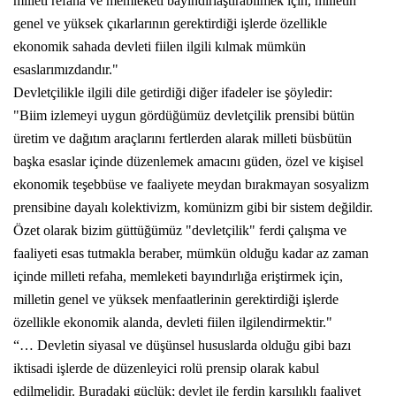
milleti refaha ve memleketi bayındırlaştırabilmek için, milletin
genel ve yüksek çıkarlarının gerektirdiği işlerde özellikle
ekonomik sahada devleti fiilen ilgili kılmak mümkün
esaslarımızdandır."
Devletçilikle ilgili dile getirdiği diğer ifadeler ise şöyledir:
"Biim izlemeyi uygun gördüğümüz devletçilik prensibi bütün
üretim ve dağıtım araçlarını fertlerden alarak milleti büsbütün
başka esaslar içinde düzenlemek amacını güden, özel ve kişisel
ekonomik teşebbüse ve faaliyete meydan bırakmayan sosyalizm
prensibine dayalı kolektivizm, komünizm gibi bir sistem değildir.
Özet olarak bizim güttüğümüz "devletçilik" ferdi çalışma ve
faaliyeti esas tutmakla beraber, mümkün olduğu kadar az zaman
içinde milleti refaha, memleketi bayındırlığa eriştirmek için,
milletin genel ve yüksek menfaatlerinin gerektirdiği işlerde
özellikle ekonomik alanda, devleti fiilen ilgilendirmektir."
“… Devletin siyasal ve düşünsel hususlarda olduğu gibi bazı
iktisadi işlerde de düzenleyici rolü prensip olarak kabul
edilmelidir. Buradaki güçlük; devlet ile ferdin karşılıklı faaliyet