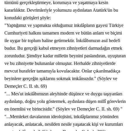
tümünü gerçekleştirmeye, korumaya ve yaşatmaya kesin
kararlılıktır. Devrimleriyle yolumuzu aydınlatan Atatürk'ün bu
konudaki görüşleri şöyle:
"Yaptığımız ve yapmakta olduğumuz inkılâpların gayesi Türkiye
Cumhuriyeti halkını tamamen modern ve bütün anlam ve biçimi
ile uygar bir toplum haline getirmektir. İnkılâbımızın asıl hedefi
budur. Bu gerçeği kabul etmeyen zihniyetleri darmadağın etmek
zorunludur. Şimdiye kadar milletin beynini paslandıran, uyuşturan
ve bu zihniyette bulunanlar olmuştur. Herhalde zihniyetlerde
mevcut hurafeler tamamıyla kovulacaktır. Onlar çıkarılmadıkça
beyinlere gerçeğin ışıklarını sokmak imkânsızdır." (Söylev ve
Demeçler C. II. sh. 69)
"... Mes'ut inkılâbımızın aleyhinde düşünce ve duygu taşıyanları
aydınlatıp, doğru yolu göstermek, aydınlara düşen millî görevlerin
en önemlisi ve birincisidir." (Söylev ve Demeçler C. II. sh. 69) "
"...Memleket davalarının ideolojisini, inkılâplarımız yönünden
anlayacak, anlatacak, nesilden nesile yaşatacak kişi ve kurumları