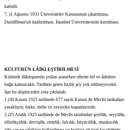
kabulü.
7. )1 Ağustos 1933 Üniversiteler Kanununun çıkarılması,
Darülfûnun'un kaldırılması. İstanbul Üniversitesinin kurulması.
KÜLTÜRÜN LÂİKLEŞTİRİLMESİ
Kültürde lâikleşmenin yollan aranırken elbette örf ve âdetlere
bağlı kalınacaktı. Tarihten gelen hiçbir şey yok edilmeyecekti.
İşte bu düşünceden yola çıkılarak;
1.)30 Kasım 1925 tarihinde 677 sayılı Kanun ile Meclis tarikatları
yasaklıyor, tekke, türbe ve zaviyeler kapatılıyordu.
2.)25 Aralık 1925 tarihinde de Meclis tarafından şeyhlik, seyyitlik,
üfürükçülük, dervişlik, emirlik, falcılık, büyücülük, muskacılık
gibi san ve sıfatların kullanılması ve bunlara ait özel kıyafetlerin