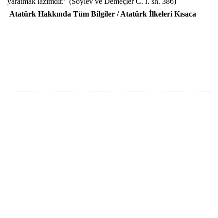
yaratmak lâzımdır." (Söylev ve Demeçler C. I. sh. 386)
Atatürk Hakkında Tüm Bilgile
r
/
Atatürk İlkeleri Kısaca