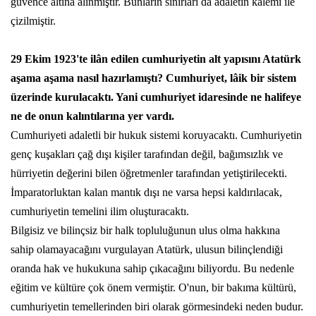
güvence altına alınmıştır. Bunların sınırları da adaletin kalemi ile
çizilmiştir.
29 Ekim 1923'te ilân edilen cumhuriyetin alt yapısını Atatürk
aşama aşama nasıl hazırlamıştı? Cumhuriyet, lâik bir sistem
üzerinde kurulacaktı. Yani cumhuriyet idaresinde ne halifeye
ne de onun kalıntılarına yer vardı.
Cumhuriyeti adaletli bir hukuk sistemi koruyacaktı. Cumhuriyetin
genç kuşakları çağ dışı kişiler tarafından değil, bağımsızlık ve
hürriyetin değerini bilen öğretmenler tarafından yetiştirilecekti.
İmparatorluktan kalan mantık dışı ne varsa hepsi kaldırılacak,
cumhuriyetin temelini ilim oluşturacaktı.
Bilgisiz ve bilinçsiz bir halk topluluğunun ulus olma hakkına
sahip olamayacağını vurgulayan Atatürk, ulusun bilinçlendiği
oranda hak ve hukukuna sahip çıkacağını biliyordu. Bu nedenle
eğitim ve kültüre çok önem vermiştir. O'nun, bir bakıma kültürü,
cumhuriyetin temellerinden biri olarak görmesindeki neden budur.