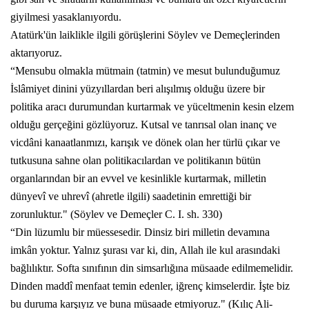
giyilmesi yasaklanıyordu.
Atatürk'ün laiklikle ilgili görüşlerini Söylev ve Demeçlerinden
aktarıyoruz.
“Mensubu olmakla mütmain (tatmin) ve mesut bulunduğumuz
İslâmiyet dinini yüzyıllardan beri alışılmış olduğu üzere bir
politika aracı durumundan kurtarmak ve yüceltmenin kesin elzem
olduğu gerçeğini gözlüyoruz. Kutsal ve tanrısal olan inanç ve
vicdâni kanaatlanmızı, karışık ve dönek olan her türlü çıkar ve
tutkusuna sahne olan politikacılardan ve politikanın bütün
organlarından bir an evvel ve kesinlikle kurtarmak, milletin
dünyevî ve uhrevî (ahretle ilgili) saadetinin emrettiği bir
zorunluktur." (Söylev ve Demeçler C. I. sh. 330)
“Din lüzumlu bir müessesedir. Dinsiz biri milletin devamına
imkân yoktur. Yalnız şurası var ki, din, Allah ile kul arasındaki
bağlılıktır. Softa sınıfının din simsarlığına müsaade edilmemelidir.
Dinden maddî menfaat temin edenler, iğrenç kimselerdir. İşte biz
bu duruma karşıyız ve buna müsaade etmiyoruz." (Kılıç Ali-