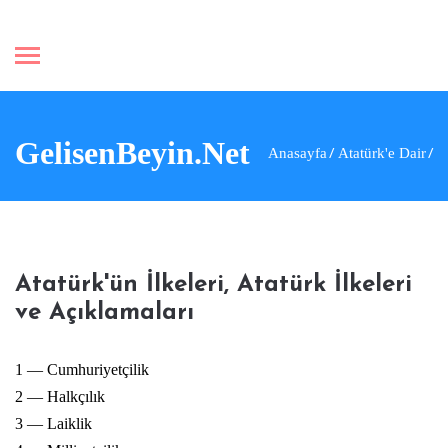
GelisenBeyin.Net
Anasayfa
Atatürk'e Dair
Atatürk'ün İlkeleri, Atatürk İlkeleri
ve Açıklamaları
1 — Cumhuriyetçilik
2 — Halkçılık
3 — Laiklik