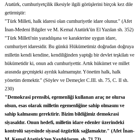
Atatürk, cumhuriyetçilik ilkesiyle ilgili görüşlerini birçok kez dile
getirmiştir:
"Türk Milleti, halk idaresi olan cumhuriyetle idare olunur." (Afet
İnan-Medeni Bilgiler ve M. Kemal Atatürk'ün El Yazılan sh. 352)
"Türk Milleti'nin yaradılışına ve karakterine uygun idare,
cumhuriyet idaresidir. Bu günkü Hükümetimiz doğrudan doğruya
milletin kendi kendine, kendiliğinden yaptığı bir devlet teşkilatı ve
hükümetidir ki, onun adı cumhuriyettir. Artık hükümet ve millet
arasında geçmişteki ayrılık kalmamıştır. Yönetim halk, halk
yönetim demektir." (Söylev ve Demeçler C.III. sh. 75, C. II sh.
230)
"Demokrasi prensibi, egemenliği kullanan araç ne olursa
olsun, esas olarak milletin egemenliğine sahip olmasını ve
sahip kalmasını gerektirir. Bizim bildiğimiz demokrasi
siyasaldır. Onun hedefi, milletin idare edenler üzerindeki
kontrolü sayesinde siyasal özgürlük sağlamaktır." (Afet İnan-
M. Kemal Atatürk'ten Yazdıklarım, sh. 71,73).