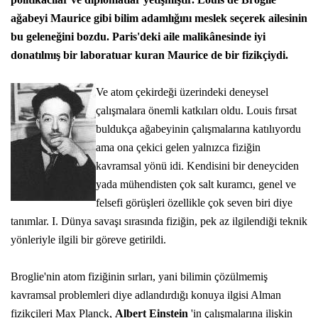
ağabeyi Maurice gibi
bilim adamlığını
meslek seçerek ailesinin
bu geleneğini bozdu. Paris'deki aile malikânesinde iyi
donatılmış bir laboratuar kuran Maurice de bir fizikçiydi.
Ve atom çekirdeği üzerindeki deneysel
çalışmalara önemli katkıları oldu. Louis fırsat
buldukça ağabeyinin çalışmalarına katılıyordu
ama ona çekici gelen yalnızca fiziğin
kavramsal yönü idi. Kendisini bir deneyciden
yada mühendisten çok salt kuramcı, genel ve
felsefi görüşleri özellikle çok seven biri diye
tanımlar. I. Dünya savaşı sırasında fiziğin, pek az ilgilendiği teknik
yönleriyle ilgili bir göreve getirildi.
Broglie'nin atom fiziğinin sırları, yani bilimin çözülmemiş
kavramsal problemleri diye adlandırdığı konuya ilgisi Alman
fizikçileri Max Planck,
Albert Einstein
'in çalışmalarına ilişkin