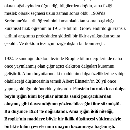
olarak ağabeyinden öğrendiği bilgilerden doğdu, ama fiziği
meslek olarak seçmesi uzun zaman sonra oldu. 1909'da
Sorbonne'da tarih öğrenimini tamamladıktan sonra başladığı
kuramsal fizik öğrenimini 1913'te bitirdi. Görevlendirildiği Fransız
tarihini araştırma projesinden şiddetli bir fikir ayrılığından sonra
çekildi. Ve doktora tezi için fiziğe ilişkin bir konu seçti.
1924'te sunduğu doktora tezinde Broglie bilim dergilerinde daha
önce yayınlanmış olan çığır açıcı elektron dalgaları kuramını
geliştirdi. Atom boyutlarındaki maddenin dalga özelliklerine sahip
olabileceği düşüncesinin temeli Albert Einstein’ın 20 yıl önce
yapmış olduğu bir öneride yatıyordu.
Einstein burada kısa dalga
boylu ışığın kimi koşullar altında sanki parçacıklardan
oluşmuş gibi davrandığının gözlenebileceğini öne sürmüştü.
Bu düşünce 1923 'te doğrulandı. Ama ışığın ikili niteliği,
Broglie'nin maddeye böyle bir ikilik düşüncesi yüklemesiyle
birlikte bilim çevrelerinin onayını kazanmaya başlamıştı.