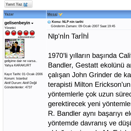
Yanıt Yaz
Yazar
Mesaj
Konu: NLP nin tarihi
gelisenbeyin
Gönderim Zamanı: 09-Ocak-2007 Saat 19:45
Yönetici
Nlp'nİn Tarİhİ
1970’li yılların başında Ca
gelişime dair ne varsa..
Bandler, Gestatt ekolünü ar
Yahya KARAKURT
çalışan John Grinder de kat
Kayıt Tarihi: 01-Ocak-2006
Konum: Istanbul
terapisti Milton Erickson’un
Aktif Durum: Aktif Değil
Gönderilenler: 4737
yöntemlerle çok uzun sürec
gerektirecek yeni yöntemler
R. Bandler aynı başarıyı e
yöntemde davranış ve düşün