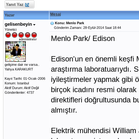
Yanıt Yaz
Mesaj
Yazar
Konu: Menlo Park
gelisenbeyin
Gönderim Zamanı: 28-Eylül-2014 Saat 18:44
Yönetici
Menlo Park/ Edison
Edison'un en önemli keşfi 
gelişime dair ne varsa..
araştırma laboratuarıydı. Sü
Yahya KARAKURT
iyileştirmeler yapmak gibi 
Kayıt Tarihi: 01-Ocak-2006
Konum: Istanbul
birçok icadını resmi olarak
Aktif Durum: Aktif Değil
Gönderilenler: 4737
direktifleri doğrultusunda b
almıştır.
Elektrik mühendisi Willia