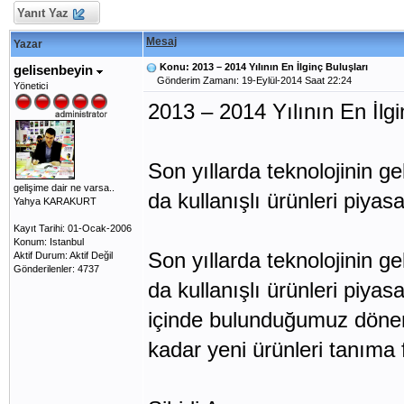
Yanıt Yaz
Mesaj
Yazar
Konu: 2013 – 2014 Yılının En İlginç Buluşları
gelisenbeyin
Gönderim Zamanı: 19-Eylül-2014 Saat 22:24
Yönetici
2013 – 2014 Yılının En İlgi
Son yıllarda teknolojinin gel
gelişime dair ne varsa..
da kullanışlı ürünleri piya
Yahya KARAKURT
Kayıt Tarihi: 01-Ocak-2006
Konum: Istanbul
Son yıllarda teknolojinin gel
Aktif Durum: Aktif Değil
Gönderilenler: 4737
da kullanışlı ürünleri piya
içinde bulunduğumuz dönem
kadar yeni ürünleri tanıma f