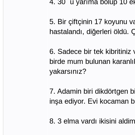
4. 30´ u yarıma bölüp 10 ek
5. Bir çiftçinin 17 koyunu 
hastalandı, diğerleri öldü. 
6. Sadece bir tek kibritiniz
birde mum bulunan karanlık
yakarsınız?
7. Adamin biri dikdörtgen 
inşa ediyor. Evi kocaman bi
8. 3 elma vardı ikisini ald