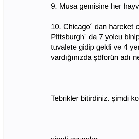
9. Musa gemisine her hayv
10. Chicago´ dan hareket e
Pittsburgh´ da 7 yolcu binip
tuvalete gidip geldi ve 4 ye
vardığınızda şöforün adı n
Tebrikler bitirdiniz. şimdi k