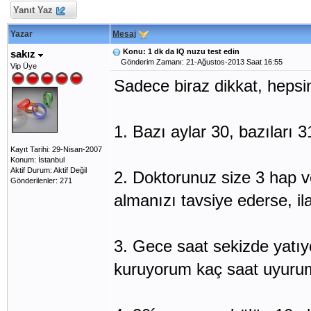
Yanıt Yaz
Yazar
Mesaj
Konu: 1 dk da IQ nuzu test edin
sakız
Gönderim Zamanı: 21-Ağustos-2013 Saat 16:55
Vip Üye
Sadece biraz dikkat, hepsi
1. Bazı aylar 30, bazıları 
Kayıt Tarihi: 29-Nisan-2007
Konum: İstanbul
Aktif Durum: Aktif Değil
2. Doktorunuz size 3 hap ve
Gönderilenler: 271
almanızı tavsiye ederse, il
3. Gece saat sekizde yatı
kuruyorum kaç saat uyuru