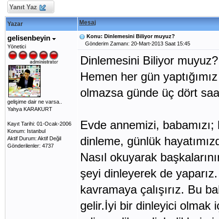
Yanıt Yaz
Mesaj
Yazar
Konu: Dinlemesini Biliyor muyuz?
gelisenbeyin
Gönderim Zamanı: 20-Mart-2013 Saat 15:45
Yönetici
Dinlemesini Biliyor muyuz?
Hemen her gün yaptığımız i
olmazsa günde üç dört saat
gelişime dair ne varsa..
Yahya KARAKURT
Evde annemizi, babamızı; bi
Kayıt Tarihi: 01-Ocak-2006
Konum: Istanbul
dinleme, günlük hayatımızd
Aktif Durum: Aktif Değil
Gönderilenler: 4737
Nasıl okuyarak başkalarını
şeyi dinleyerek de yaparız.
kavramaya çalışırız. Bu b
gelir.İyi bir dinleyici olmak 