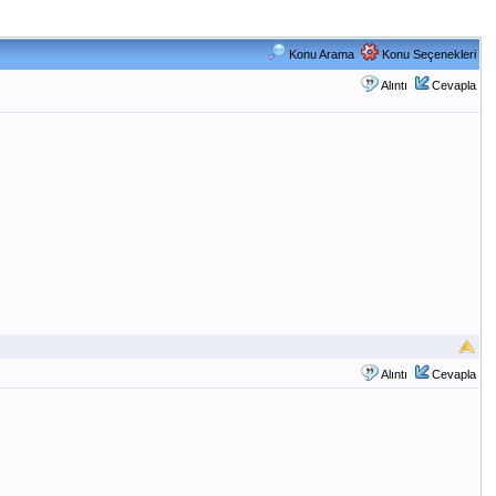
Konu Arama
Konu Seçenekleri
Alıntı
Cevapla
Alıntı
Cevapla