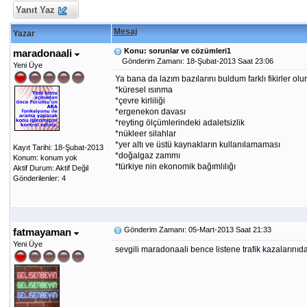
Yanıt Yaz
Mesaj
Yazar
Konu: sorunlar ve cözümleri1
maradonaali
Gönderim Zamanı: 18-Şubat-2013 Saat 23:06
Yeni Üye
Ya bana da lazım bazılarını buldum farklı fikirler olu
*küresel ısınma
*çevre kirliliği
*ergenekon davası
*reyting ölçümlerindeki adaletsizlik
*nükleer silahlar
*yer altı ve üstü kaynakların kullanılamaması
Kayıt Tarihi: 18-Şubat-2013
*doğalgaz zammı
Konum: konum yok
*türkiye nin ekonomik bağımlılığı
Aktif Durum: Aktif Değil
Gönderilenler: 4
Gönderim Zamanı: 05-Mart-2013 Saat 21:33
fatmayaman
Yeni Üye
sevgili maradonaali bence listene trafik kazalarınıda