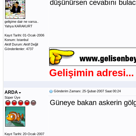
düşünürsen cevabını bula
gelişime dair ne varsa..
Yahya KARAKURT
Kayıt Tarihi: 01-Ocak-2006
Konum: Istanbul
Aktif Durum: Aktif Değil
Gönderilenler: 4737
Gelişimin adresi...
Gönderim Zamanı: 25-Şubat-2007 Saat 00:24
ARDA
Süper Üye
Güneye bakan askerin gölg
Kayıt Tarihi: 20-Ocak-2007