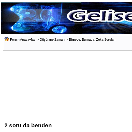
Forum Anasayfası
>
Düşünme Zamanı
>
Bilmece, Bulmaca, Zeka Soruları
2 soru da benden