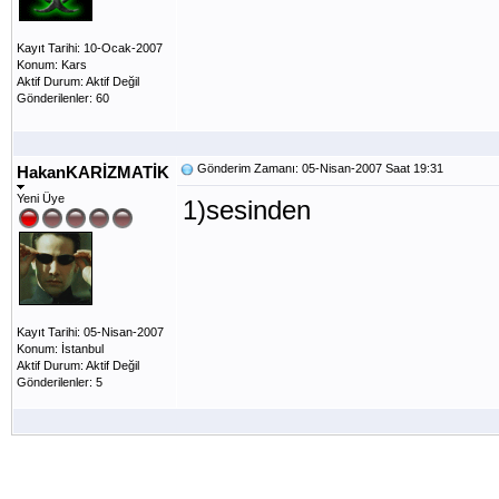
Kayıt Tarihi: 10-Ocak-2007
Konum: Kars
Aktif Durum: Aktif Değil
Gönderilenler: 60
Gönderim Zamanı: 05-Nisan-2007 Saat 19:31
HakanKARİZMATİK
Yeni Üye
1)sesinden
Kayıt Tarihi: 05-Nisan-2007
Konum: İstanbul
Aktif Durum: Aktif Değil
Gönderilenler: 5