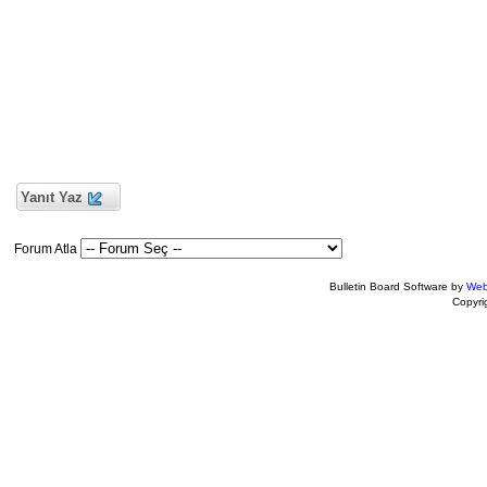
Yanıt Yaz
Forum Atla
Bulletin Board Software by
Web
Copyr