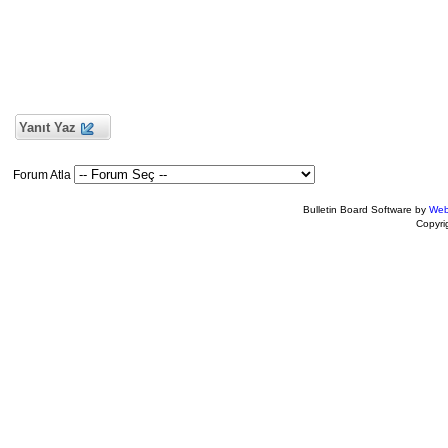
Yanıt Yaz
Forum Atla
Bulletin Board Software by
Web
Copyr