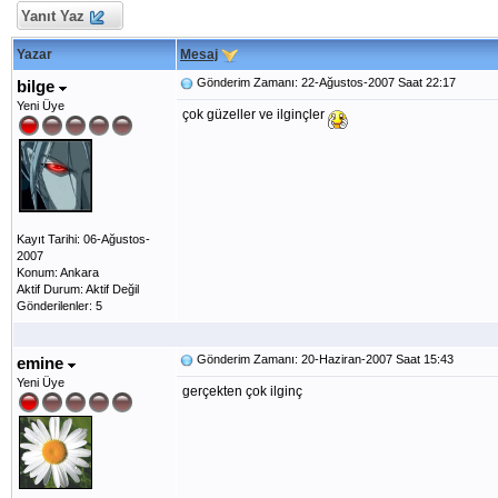
Yanıt Yaz
Yazar
Mesaj
Gönderim Zamanı: 22-Ağustos-2007 Saat 22:17
bilge
Yeni Üye
çok güzeller ve ilginçler
Kayıt Tarihi: 06-Ağustos-
2007
Konum: Ankara
Aktif Durum: Aktif Değil
Gönderilenler: 5
Gönderim Zamanı: 20-Haziran-2007 Saat 15:43
emine
Yeni Üye
gerçekten çok ilginç