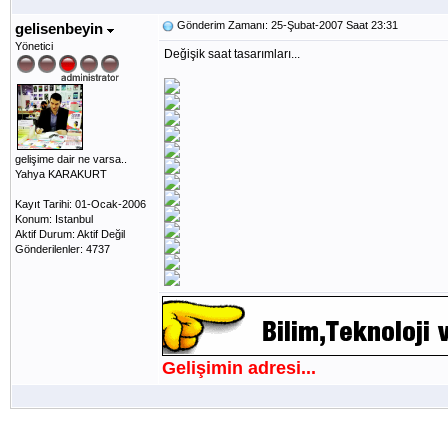
Gönderim Zamanı: 25-Şubat-2007 Saat 23:31
gelisenbeyin
Yönetici
Değişik saat tasarımları...
gelişime dair ne varsa..
Yahya KARAKURT
Kayıt Tarihi: 01-Ocak-2006
Konum: Istanbul
Aktif Durum: Aktif Değil
Gönderilenler: 4737
Gelişimin adresi...