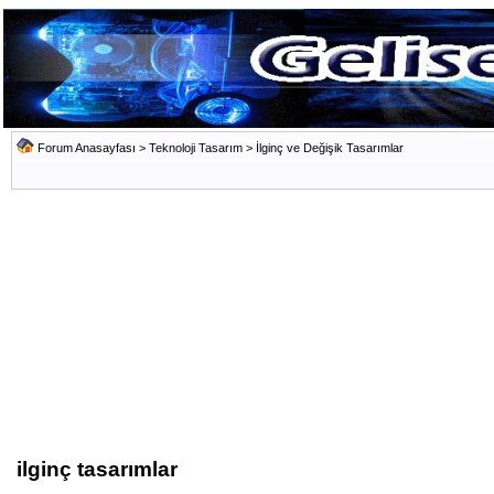
Forum Anasayfası
>
Teknoloji Tasarım
>
İlginç ve Değişik Tasarımlar
ilginç tasarımlar