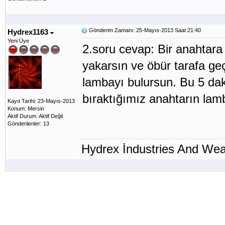
Gönderim Zamanı: 25-Mayıs-2013 Saat 21:40
Hydrex1163
Yeni Üye
2.soru cevap: Bir anahtara
yakarsın ve öbür tarafa geç
lambayı bulursun. Bu 5 da
bıraktığımız anahtarın lamb
Kayıt Tarihi: 23-Mayıs-2013
Konum: Mersin
Aktif Durum: Aktif Değil
Gönderilenler: 13
Hydrex İndustries And W