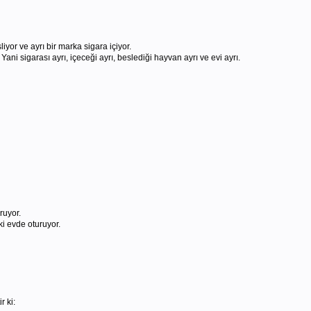
liyor ve ayrı bir marka sigara içiyor.
ani sigarası ayrı, içeceği ayrı, beslediği hayvan ayrı ve evi ayrı.
ruyor.
ki evde oturuyor.
r ki: