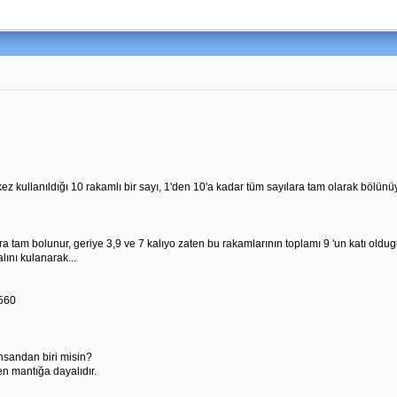
ez kullanıldığı 10 rakamlı bir sayı, 1'den 10'a kadar tüm sayılara tam olarak bölün
yılara tam bolunur, geriye 3,9 ve 7 kalıyo zaten bu rakamlarının toplamı 9 'un katı o
ını kulanarak...
560
nsandan biri misin?
n mantığa dayalıdır.