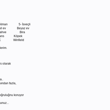
- Alman 5- İsveçli
il ev Beyaz ev
Kahve Bira
 Köpek
infield
erim.
rs olarak
a..
sından fazla,
doğruluğnu koruyor
unuz...