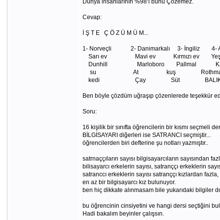
Dünya insanlarının %98‘i bunu Çözemez.
Cevap:
İ Ş T E Ç Ö Z Ü M Ü M...
1- Norveçli 2- Danimarkalı 3- İngiliz 4
Sarı ev Mavi ev Kırmızı ev Yeş
Dunhill Marloboro Pallmal 
su At kuş Rothmans
kedi Çay Süt BALIK W
Ben böyle çözdüm uğraşıp çözenlerede teşekkür ed
Soru:
16 kişilik bir sınıfta öğrencilerin bir kısmı seçmeli de
BİLGİSAYARI diğerleri ise SATRANCI seçmiştir...
öğrencilerden biri defterine şu notları yazmıştır..
satrnaççıların sayısı bilgisayarcıların sayısından fazl
bilisayarcı erkelerin sayısı, satranççı erkeklerin sayı
satranccı erkeklerin sayısı satranççı kızlardan fazla,
en az bir bilgisayarcı kız bulunuyor.
ben hiç dikkate alınmasam bile yukarıdaki bilgiler 
bu öğrencinin cinsiyetini ve hangi dersi seçtiğini bul
Hadi bakalım beyinler çalışsın.