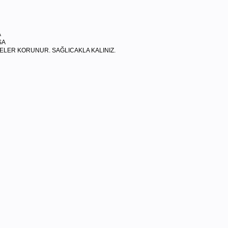
A
SA
GELER KORUNUR. SAĞLICAKLA KALINIZ.