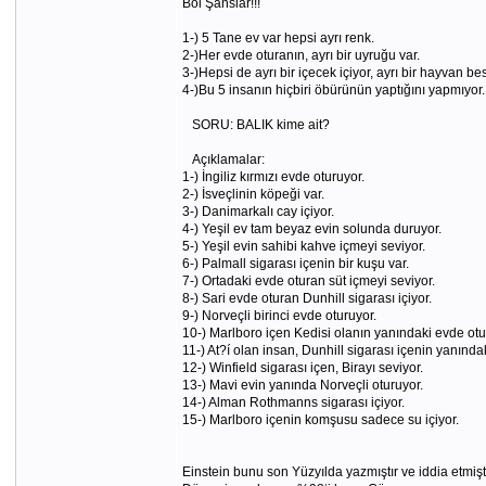
Bol Şanslar!!!
1-) 5 Tane ev var hepsi ayrı renk.
2-)Her evde oturanın, ayrı bir uyruğu var.
3-)Hepsi de ayrı bir içecek içiyor, ayrı bir hayvan bes
4-)Bu 5 insanın hiçbiri öbürünün yaptığını yapmıyor. Y
SORU: BALIK kime ait?
Açıklamalar:
1-) İngiliz kırmızı evde oturuyor.
2-) İsveçlinin köpeği var.
3-) Danimarkalı cay içiyor.
4-) Yeşil ev tam beyaz evin solunda duruyor.
5-) Yeşil evin sahibi kahve içmeyi seviyor.
6-) Palmall sigarası içenin bir kuşu var.
7-) Ortadaki evde oturan süt içmeyi seviyor.
8-) Sari evde oturan Dunhill sigarası içiyor.
9-) Norveçli birinci evde oturuyor.
10-) Marlboro içen Kedisi olanın yanındaki evde otu
11-) At?í olan insan, Dunhill sigarası içenin yanında
12-) Winfield sigarası içen, Birayı seviyor.
13-) Mavi evin yanında Norveçli oturuyor.
14-) Alman Rothmanns sigarası içiyor.
15-) Marlboro içenin komşusu sadece su içiyor.
Einstein bunu son Yüzyılda yazmıştır ve iddia etmişti