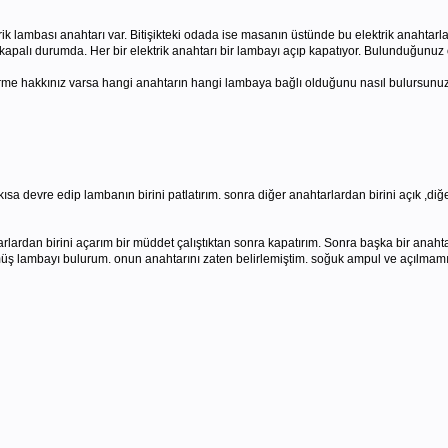
ambası anahtarı var. Bitişikteki odada ise masanın üstünde bu elektrik anahtarlarına
i kapalı durumda. Her bir elektrik anahtarı bir lambayı açıp kapatıyor. Bulunduğu
irme hakkınız varsa hangi anahtarın hangi lambaya bağlı olduğunu nasıl bulursunu
la kısa devre edip lambanın birini patlatırım. sonra diğer anahtarlardan birini açık ,d
htarlardan birini açarım bir müddet çalıştıktan sonra kapatırım. Sonra başka bir anahta
üş lambayı bulurum. onun anahtarını zaten belirlemiştim. soğuk ampul ve açılmamış