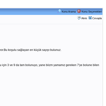
Konu Arama
Konu Seçenekleri
Alıntı
Cevapla
üyor.Bu koşulu sağlayan en küçük sayıyı bulunuz.
ldugu için 3 ve 9 da tam bolunuyo, yane biizm yamamız gereken 7'ye bolune bilen