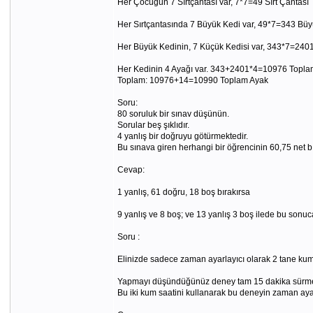
Her Çocuğun 7 Sırtçantası var, 7*7=49 Sırt Çantası
Her Sırtçantasında 7 Büyük Kedi var, 49*7=343 Büy
Her Büyük Kedinin, 7 Küçük Kedisi var, 343*7=240
Her Kedinin 4 Ayağı var. 343+2401*4=10976 Topla
Toplam: 10976+14=10990 Toplam Ayak
Soru:
80 soruluk bir sınav düşünün.
Sorular beş şıklıdır.
4 yanlış bir doğruyu götürmektedir.
Bu sınava giren herhangi bir öğrencinin 60,75 ne
Cevap:
1 yanlış, 61 doğru, 18 boş bırakırsa
9 yanlış ve 8 boş; ve 13 yanlış 3 boş ilede bu sonuca 
Soru :
Elinizde sadece zaman ayarlayıcı olarak 2 tane kum sa
Yapmayı düşündüğünüz deney tam 15 dakika sürmekte
Bu iki kum saatini kullanarak bu deneyin zaman ayar