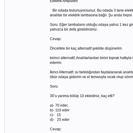
Elektrik Ampülleri
Bir odada bulunuyorsunuz. Bu odada 3 tane elektrik l
anahtar bir elektrik lambasına bağlı. Şu anda heps
Soru: Eğer lambaların olduğu odaya yalnız 1 kez g
yalnızca bir defa girebilirsiniz.
Cevap:
Öncelikle bir kaç alternatif şekilde düşünelim.
birinci alternatif; Anahtarlardan birini toprak hattıy
ederim.
İkinci Alternatif; ısı farklılığından faydalanarak ana
öbür odaya giderim ve el temasıyla sıcak olup sönm
Soru:
30’u yarıma bölüp 10 eklediniz, kaç etti?
a)- 70 eder,
b)- 110 eder
c)- 15
d)- 25 eder
Cevap: