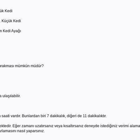
ük Kedi
1 Küçük Kedi
m Kedi Ayağı
t bırakması mümkün müdür?
ulaşılabilir.
ati vardır. Bunlardan biri 7 dakikalık, diğeri de 11 dakikalıktır.
dir. Eğer zamanı uzatırsanız veya kısaltırsanız deneyde istediğiniz verimi alama
lamasını nasıl yaparsınız.