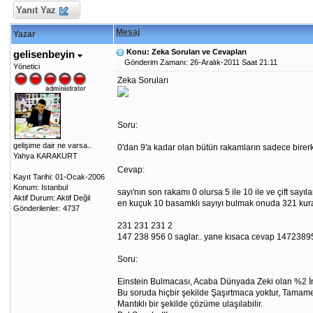
Yanıt Yaz
Mesaj
Yazar
Konu: Zeka Soruları ve Cevapları
gelisenbeyin
Gönderim Zamanı: 26-Aralık-2011 Saat 21:11
Yönetici
Zeka Soruları
Soru:
gelişime dair ne varsa..
0'dan 9'a kadar olan bütün rakamların sadece birerk
Yahya KARAKURT
Cevap:
Kayıt Tarihi: 01-Ocak-2006
Konum: Istanbul
sayı'nın son rakamı 0 olursa 5 ile 10 ile ve çift sa
Aktif Durum: Aktif Değil
en kuçuk 10 basamklı sayıyı bulmak onuda 321 kural
Gönderilenler: 4737
231 231 231 2
147 238 956 0 saglar.. yane kısaca cevap 1472389
Soru:
Einstein Bulmacası, Acaba Dünyada Zeki olan %2 İ
Bu soruda hiçbir şekilde Şaşırtmaca yoktur, Tamame
Mantıklı bir şekilde çözüme ulaşılabilir.