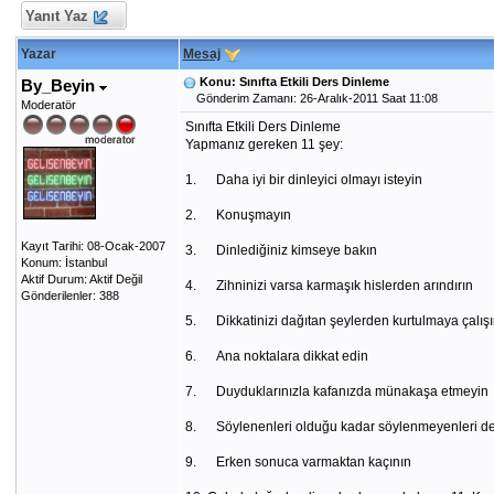
Yanıt Yaz
Yazar
Mesaj
Konu: Sınıfta Etkili Ders Dinleme
By_Beyin
Gönderim Zamanı: 26-Aralık-2011 Saat 11:08
Moderatör
Sınıfta Etkili Ders Dinleme
Yapmanız gereken 11 şey:
1. Daha iyi bir dinleyici olmayı isteyin
2. Konuşmayın
Kayıt Tarihi: 08-Ocak-2007
3. Dinlediğiniz kimseye bakın
Konum: İstanbul
Aktif Durum: Aktif Değil
4. Zihninizi varsa karmaşık hislerden arındırın
Gönderilenler: 388
5. Dikkatinizi dağıtan şeylerden kurtulmaya çalışı
6. Ana noktalara dikkat edin
7. Duyduklarınızla kafanızda münakaşa etmeyin
8. Söylenenleri olduğu kadar söylenmeyenleri de
9. Erken sonuca varmaktan kaçının