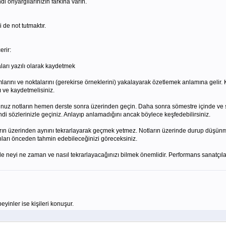
 önyargılarınızın farkına varın.
 de not tutmaktır.
erir:
rı yazılı olarak kaydetmek
ını ve noktalarını (gerekirse örneklerini) yakalayarak özetlemek anlamına gelir. K
 ve kaydetmelisiniz.
z notların hemen derste sonra üzerinden geçin. Daha sonra sömestre içinde ve s
di sözlerinizle geçiniz. Anlayıp anlamadığını ancak böylece keşfedebilirsiniz.
ın üzerinden aynını tekrarlayarak geçmek yetmez. Notların üzerinde durup düşünme
onları önceden tahmin edebileceğinizi göreceksiniz.
eyi ne zaman ve nasıl tekrarlayacağınızı bilmek önemlidir. Performans sanatçıları b
beyinler ise kişileri konuşur.