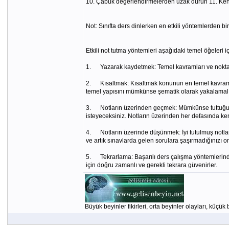
10. Çabuk değerlendirmelerden uzak durun 11. Kendi
Not: Sınıfta ders dinlerken en etkili yöntemlerden biri
Etkili not tutma yöntemleri aşağıdaki temel öğeleri iç
1. Yazarak kaydetmek: Temel kavramları ve noktala
2. Kısaltmak: Kısaltmak konunun en temel kavramlar
temel yapısını mümkünse şematik olarak yakalamalı
3. Notların üzerinden geçmek: Mümkünse tuttuğunu
isteyeceksiniz. Notların üzerinden her defasında ken
4. Notların üzerinde düşünmek: İyi tutulmuş notlar
ve artık sınavlarda gelen sorulara şaşırmadığınızı 
5. Tekrarlama: Başarılı ders çalışma yöntemlerinde n
için doğru zamanlı ve gerekli tekrara güvenirler.
Büyük beyinler fikirleri, orta beyinler olayları, küçük 