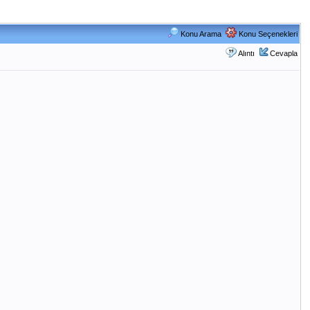
Konu Arama
Konu Seçenekleri
Alıntı
Cevapla