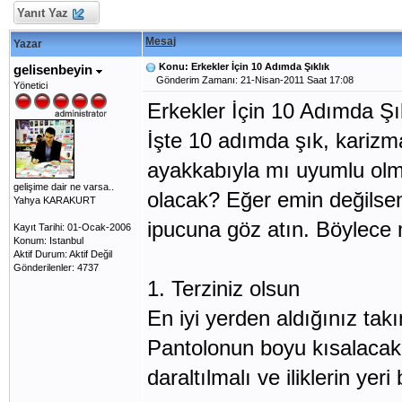
Yanıt Yaz
Mesaj
Yazar
Konu: Erkekler İçin 10 Adımda Şıklık
gelisenbeyin
Gönderim Zamanı: 21-Nisan-2011 Saat 17:08
Yönetici
Erkekler İçin 10 Adımda Şı
İşte 10 adımda şık, karizm
ayakkabıyla mı uyumlu olma
gelişime dair ne varsa..
olacak? Eğer emin değilsen
Yahya KARAKURT
ipucuna göz atın. Böylece mo
Kayıt Tarihi: 01-Ocak-2006
Konum: Istanbul
Aktif Durum: Aktif Değil
Gönderilenler: 4737
1. Terziniz olsun
En iyi yerden aldığınız takı
Pantolonun boyu kısalacak, 
daraltılmalı ve iliklerin yeri 