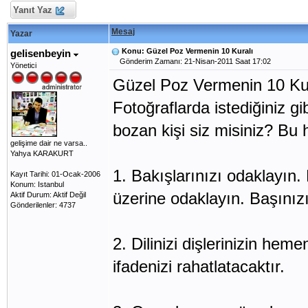
Yanıt Yaz
Mesaj
Yazar
Konu: Güzel Poz Vermenin 10 Kuralı
gelisenbeyin
Gönderim Zamanı: 21-Nisan-2011 Saat 17:02
Yönetici
Güzel Poz Vermenin 10 Ku
Fotoğraflarda istediğiniz g
bozan kişi siz misiniz? Bu 
gelişime dair ne varsa..
Yahya KARAKURT
1. Bakışlarınızı odaklayın.
Kayıt Tarihi: 01-Ocak-2006
Konum: Istanbul
üzerine odaklayın. Başınızı
Aktif Durum: Aktif Değil
Gönderilenler: 4737
2. Dilinizi dişlerinizin hem
ifadenizi rahatlatacaktır.