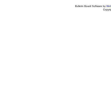
Bulletin Board Software by
Web
Copyr