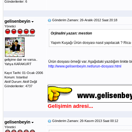
Gönderilenler: 6
Gönderim Zamanı: 26-Aralık-2012 Saat 20:18
gelisenbeyin
Yönetici
Orjinalini yazan: mestion
Yapım Kuşağı Ürün dosyası nasıl yapılacak ? Rica et
gelişime dair ne varsa..
Ürün dosyası örneği var. Aşağıdaki yazdığım linkte bir
Yahya KARAKURT
http://www.gelisenbeyin.net/urun-dosyasi.html
Kayıt Tarihi: 01-Ocak-2006
Konum: Istanbul
Aktif Durum: Aktif Değil
Gönderilenler: 4737
Gelişimin adresi...
Gönderim Zamanı: 26-Kasım-2013 Saat 00:12
gelisenbeyin
Yönetici