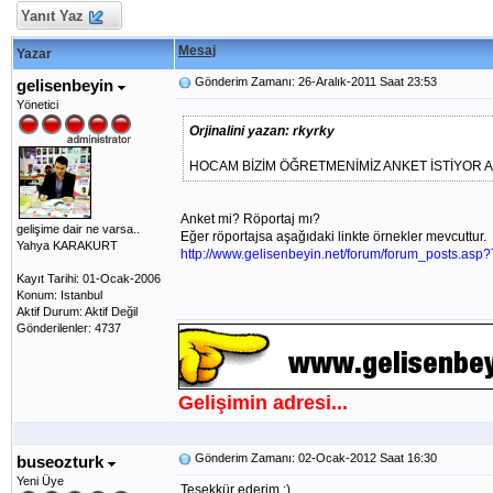
Yanıt Yaz
Mesaj
Yazar
Gönderim Zamanı: 26-Aralık-2011 Saat 23:53
gelisenbeyin
Yönetici
Orjinalini yazan: rkyrky
HOCAM BİZİM ÖĞRETMENİMİZ ANKET İSTİYOR 
Anket mi? Röportaj mı?
gelişime dair ne varsa..
Eğer röportajsa aşağıdaki linkte örnekler mevcuttur.
Yahya KARAKURT
http://www.gelisenbeyin.net/forum/forum_posts.asp
Kayıt Tarihi: 01-Ocak-2006
Konum: Istanbul
Aktif Durum: Aktif Değil
Gönderilenler: 4737
Gelişimin adresi...
Gönderim Zamanı: 02-Ocak-2012 Saat 16:30
buseozturk
Yeni Üye
Teşekkür ederim :)