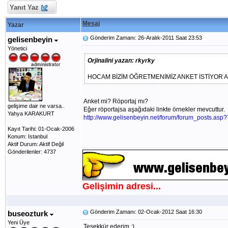
Yanıt Yaz
Mesaj
Yazar
Gönderim Zamanı: 26-Aralık-2011 Saat 23:53
gelisenbeyin
Yönetici
Orjinalini yazan: rkyrky
HOCAM BİZİM ÖĞRETMENİMİZ ANKET İSTİYOR 
Anket mi? Röportaj mı?
gelişime dair ne varsa..
Eğer röportajsa aşağıdaki linkte örnekler mevcuttur.
Yahya KARAKURT
http://www.gelisenbeyin.net/forum/forum_posts.asp
Kayıt Tarihi: 01-Ocak-2006
Konum: Istanbul
Aktif Durum: Aktif Değil
Gönderilenler: 4737
Gelişimin adresi...
Gönderim Zamanı: 02-Ocak-2012 Saat 16:30
buseozturk
Yeni Üye
Teşekkür ederim :)