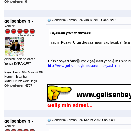
Gönderilenler: 6
Gönderim Zamanı: 26-Aralık-2012 Saat 20:18
gelisenbeyin
Yönetici
Orjinalini yazan: mestion
Yapım Kuşağı Ürün dosyası nasıl yapılacak ? Rica et
gelişime dair ne varsa..
Ürün dosyası örneği var. Aşağıdaki yazdığım linkte bir
Yahya KARAKURT
http://www.gelisenbeyin.net/urun-dosyasi.html
Kayıt Tarihi: 01-Ocak-2006
Konum: Istanbul
Aktif Durum: Aktif Değil
Gönderilenler: 4737
Gelişimin adresi...
Gönderim Zamanı: 26-Kasım-2013 Saat 00:12
gelisenbeyin
Yönetici