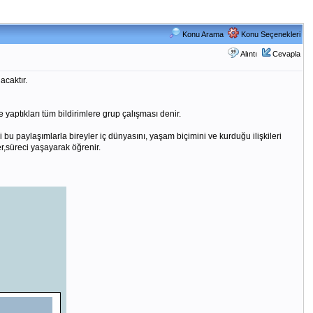
Konu Arama
Konu Seçenekleri
Alıntı
Cevapla
acaktır.
yaptıkları tüm bildirimlere grup çalışması denir.
i bu paylaşımlarla bireyler iç dünyasını, yaşam biçimini ve kurduğu ilişkileri
r,süreci yaşayarak öğrenir.