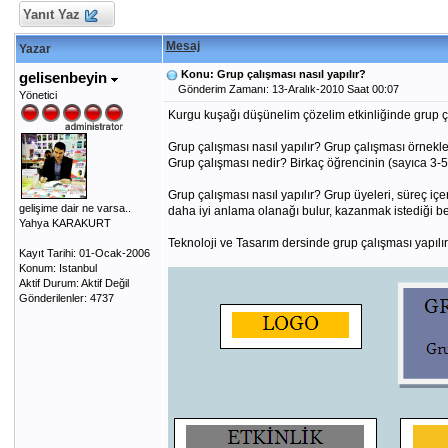
Yanıt Yaz
Mesaj
Yazar
Konu: Grup çalışması nasıl yapılır?
gelisenbeyin
Gönderim Zamanı: 13-Aralık-2010 Saat 00:07
Yönetici
Kurgu kuşağı düşünelim çözelim etkinliğinde grup çal
Grup çalışması nasıl yapılır? Grup çalışması örnekle
Grup çalışması nedir? Birkaç öğrencinin (sayıca 3-5 
Grup çalışması nasıl yapılır? Grup üyeleri, süreç içer
gelişime dair ne varsa..
daha iyi anlama olanağı bulur, kazanmak istediği be
Yahya KARAKURT
Teknoloji ve Tasarım dersinde grup çalışması yapılır
Kayıt Tarihi: 01-Ocak-2006
Konum: Istanbul
Aktif Durum: Aktif Değil
Gönderilenler: 4737