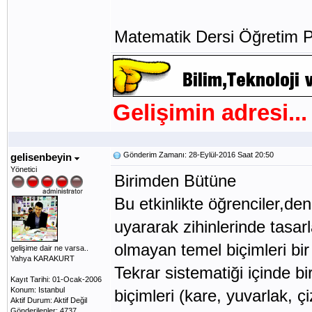
Matematik Dersi Öğretim 
Gelişimin adresi...
Gönderim Zamanı: 28-Eylül-2016 Saat 20:50
gelisenbeyin
Yönetici
Birimden Bütüne
Bu etkinlikte öğrenciler,de
uyararak zihinlerinde tasarl
olmayan temel biçimleri bi
gelişime dair ne varsa..
Yahya KARAKURT
Tekrar sistematiği içinde bi
Kayıt Tarihi: 01-Ocak-2006
Konum: Istanbul
biçimleri (kare, yuvarlak, 
Aktif Durum: Aktif Değil
Gönderilenler: 4737