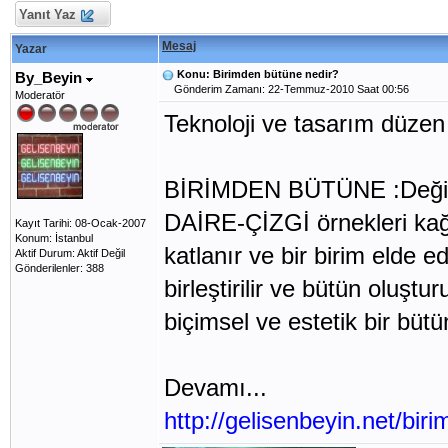
Yanıt Yaz
Mesaj
Yazar
Konu: Birimden bütüne nedir?
By_Beyin
Gönderim Zamanı: 22-Temmuz-2010 Saat 00:56
Moderatör
Teknoloji ve tasarım düzen 
BİRİMDEN BÜTÜNE :Değişke
DAİRE-ÇİZGİ örnekleri kağıt
Kayıt Tarihi: 08-Ocak-2007
Konum: İstanbul
katlanır ve bir birim elde ed
Aktif Durum: Aktif Değil
Gönderilenler: 388
birleştirilir ve bütün oluştu
biçimsel ve estetik bir bütün
Devamı...
http://gelisenbeyin.net/bi